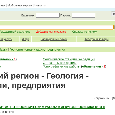
|
|
вная
Мобильная версия
Новости
Ваше имя:
Пароль:
Алфавитный указатель
Добавить организацию
Справка по поиску
 и услуги
Люди
Расширенный поиск
Телефонные коды
Наука
|
Геология - организации, предприятия
влений -
1
)
Сейсмические станции, экспедиции
Старательские артели
я
Топографические работы
(
объявлений -
1
)
й регион - Геология -
ии, предприятия
Страницы :
[0
РТИЯ ПО ГЕОФИЗИЧЕСКИМ РАБОТАМ ИРКУТСКГЕОФИЗИКИ ФГУГП
скважин . ...