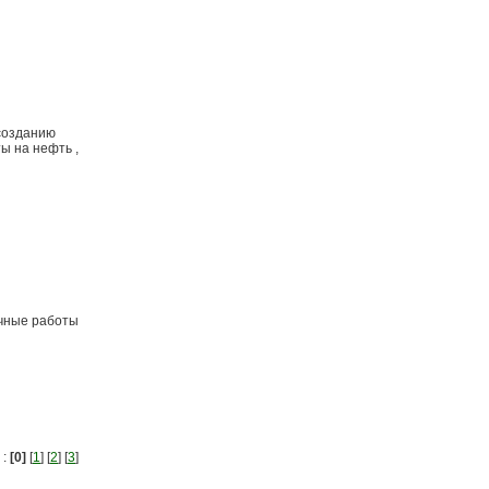
 созданию
ы на нефть ,
очные работы
 :
[0]
[
1
] [
2
] [
3
]