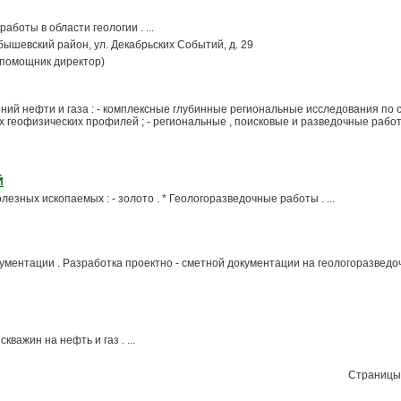
аботы в области геологии . ...
уйбышевский район, ул. Декабрьских Событий, д. 29
 (помощник директор)
ений нефти и газа : - комплексные глубинные региональные исследования по
 геофизических профилей ; - региональные , поисковые и разведочные работ
Й
олезных ископаемых : - золото . * Геологоразведочные работы . ...
кументации . Разработка проектно - сметной документации на геологоразвед
важин на нефть и газ . ...
Страницы