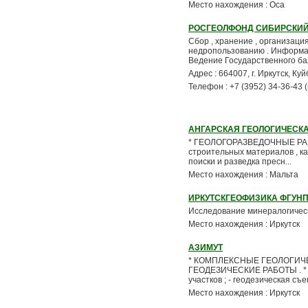
Место нахождения : Оса
РОСГЕОЛФОНД СИБИРСКИЙ
Сбор , хранение , организац
недропользованию . Информац
Ведение Государственного бал
Адрес : 664007, г. Иркутск, К
Телефон : +7 (3952) 34-36-43
АНГАРСКАЯ ГЕОЛОГИЧЕСК
* ГЕОЛОГОРАЗВЕДОЧНЫЕ РАБОТЫ
строительных материалов , к
поиски и разведка пресн...
Место нахождения : Мальта
ИРКУТСКГЕОФИЗИКА ФГУН
Исследование минералогическо
Место нахождения : Иркутск
АЗИМУТ
* КОМПЛЕКСНЫЕ ГЕОЛОГИЧЕ
ГЕОДЕЗИЧЕСКИЕ РАБОТЫ . * 
участков ; - геодезическая съем
Место нахождения : Иркутск