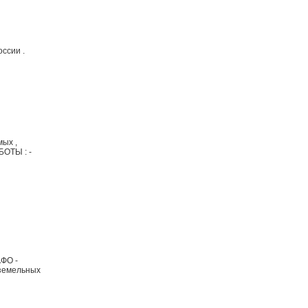
ссии .
ых ,
БОТЫ : -
ФО -
земельных