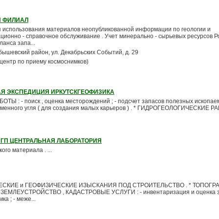
 ФИЛИАЛ
ия использования материалов неопубликованной информации по геологии и
ионно - справочное обслуживание . Учет минерально - сырьевых ресурсов Ро
анса запа...
уйбышевский район, ул. Декабрьских Событий, д. 29
 (центр по приему космоснимков)
АЯ ЭКСПЕДИЦИЯ ИРКУТСКГЕОФИЗИКА
 : - поиск , оценка месторождений ; - подсчет запасов полезных ископаем
аменного угля ( для создания малых карьеров ) . * ГИДРОГЕОЛОГИЧЕСКИЕ РА
ПГП ЦЕНТРАЛЬНАЯ ЛАБОРАТОРИЯ
го материала . ...
СКИЕ и ГЕОФИЗИЧЕСКИЕ ИЗЫСКАНИЯ ПОД СТРОИТЕЛЬСТВО . * ТОПОГРА
ЗЕМЛЕУСТРОЙСТВО , КАДАСТРОВЫЕ УСЛУГИ : - инвентаризация и оценка 
ка ; - меже...