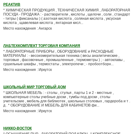
РЕАКТИВ
* ХИМИЧЕСКАЯ ПРОДУКЦИЯ , ТЕХНИЧЕСКАЯ ХИМИЯ , ЛАБОРАТОРНАЯ
ПОСУДА - ПРОДАЖА : - растворители , кислоты , щелочи , соли , стандарт
- титры ( фиксаналы ) ( азотная кислота , соляная кислота , уксусная
кислота , щавелевая кислота , янтарная кисл...
Место нахождения : Ангарск
ЛАБТЕХКОМПЛЕКТ ТОРГОВАЯ КОМПАНИЯ
* ЛАБОРАТОРНЫЕ ПРИБОРЫ , ОБОРУДОВАНИЕ и РАСХОДНЫЕ
МАТЕРИАЛЫ : - весоизмерительная техника ( весы аналитические ,
торговые , фасовочные , промышленные , термометры ) ; - автоклавы ,
сушильные шкафы , термостаты , электропечи ; - пробоотборн...
Место нахождения : Иркутск
ШКОЛЬНЫЙ МИР ТОРГОВЫЙ ДОМ
* ШКОЛЬНАЯ МЕБЕЛЬ : - столы , стулья , парты 1 и 2 - местные ,
компьютерные столы учебные доски , тумбы под доски , столы
учительские , мебель для библиотек , школьных столовых , гардероба и т .
д . * ОБОРУДОВАНИЕ И МЕБЕЛЬ ДЛЯ КАБИНЕТОВ фи...
Место нахождения : Иркутск
НИККО-ВОСТОК