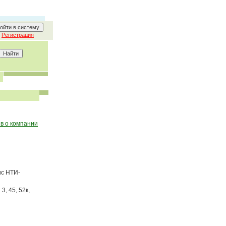
Регистрация
в о компании
ис НТИ-
 3, 45, 52к,