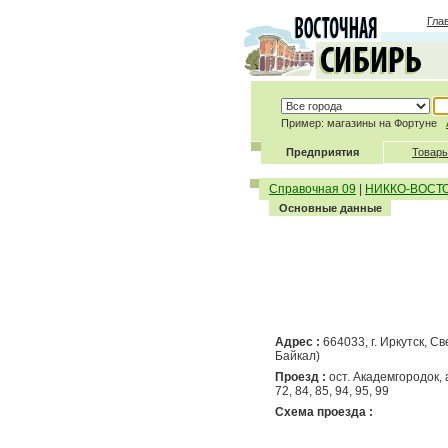
Гла
Пример: магазины на Фортуне
Предприятия
Товары
Справочная 09
|
НИККО-ВОСТ
Основные данные
Адрес :
664033, г. Иркутск, С
Байкал)
Проезд :
ост. Академгородок, авт
72, 84, 85, 94, 95, 99
Схема проезда :