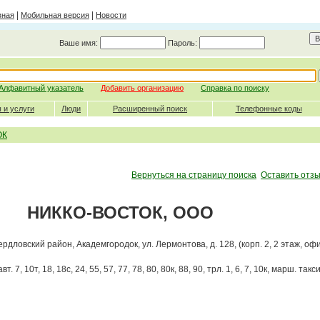
|
|
вная
Мобильная версия
Новости
Ваше имя:
Пароль:
Алфавитный указатель
Добавить организацию
Справка по поиску
 и услуги
Люди
Расширенный поиск
Телефонные коды
ОК
Вернуться на страницу поиска
Оставить отзы
НИККО-ВОСТОК, ООО
вердловский район, Академгородок, ул. Лермонтова, д. 128, (корп. 2, 2 этаж, оф
. 7, 10т, 18, 18с, 24, 55, 57, 77, 78, 80, 80к, 88, 90, трл. 1, 6, 7, 10к, марш. такси