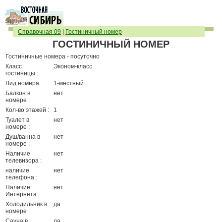
Справочная 09
|
Гостиничный номер
ГОСТИНИЧНЫЙ НОМЕР
Гостиничные номера - посуточно
Класс
Эконом-класс
гостиницы :
Вид номера :
1-местный
Балкон в
нет
номере :
Кол-во этажей :
1
Туалет в
нет
номере :
Душ/ванна в
нет
номере :
Наличие
нет
телевизора :
наличие
нет
телефона :
Наличие
нет
Интернета :
Холодильник в
да
номере :
Сауна в
да