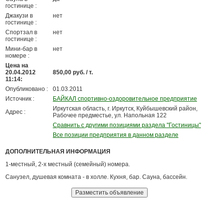
гостинице :
Джакузи в
нет
гостинице :
Спортзал в
нет
гостинице :
Мини-бар в
нет
номере :
Цена на
20.04.2012
850,00 руб. / т.
11:14:
Опубликовано :
01.03.2011
Источник :
БАЙКАЛ спортивно-оздоровительное предприятие
Иркутская область, г. Иркутск, Куйбышевский район,
Адрес :
Рабочее предместье, ул. Напольная 122
Сравнить с другими позициями раздела "Гостиницы"
Все позиции предприятия в данном разделе
ДОПОЛНИТЕЛЬНАЯ ИНФОРМАЦИЯ
1-местный, 2-х местный (семейный) номера.
Санузел, душевая комната - в холле. Кухня, бар. Сауна, бассейн.