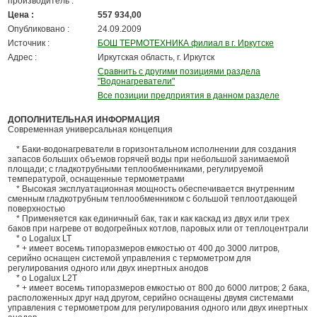
производитель :
Цена :
557 934,00
Опубликовано :
24.09.2009
Источник :
БОШ ТЕРМОТЕХНИКА филиал в г. Иркутске
Адрес :
Иркутская область, г. Иркутск
Сравнить с другими позициями раздела
"Водонагреватели"
Все позиции предприятия в данном разделе
ДОПОЛНИТЕЛЬНАЯ ИНФОРМАЦИЯ
Современная универсальная концепция
* Баки-водонагреватели в горизонтальном исполнении для создания
запасов больших объемов горячей воды при небольшой занимаемой
площади; с гладкотрубными теплообменниками, регулируемой
температурой, оснащенные термометрами
* Высокая эксплуатационная мощность обеспечивается внутренним
сменным гладкотрубным теплообменником с большой теплоотдающей
поверхностью
* Применяется как единичный бак, так и как каскад из двух или трех
баков при нагреве от водогрейных котлов, паровых или от теплоцентрали
* o Logalux LT
* + имеет восемь типоразмеров емкостью от 400 до 3000 литров,
серийно оснащен системой управления с термометром для
регулирования одного или двух инертных анодов
* o Logalux L2T
* + имеет восемь типоразмеров емкостью от 800 до 6000 литров; 2 бака,
расположенных друг над другом, серийно оснащены двумя системами
управления с термометром для регулирования одного или двух инертных