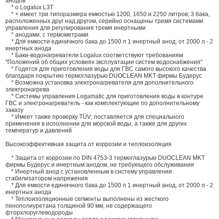
анодов
* o Logalux L3T
* + имеет три типоразмера емкостью 1200, 1650 и 2250 литров; 3 бака,
расположенных друг над другом, серийно оснащены тремя системами
управления для регулирования тремя инертными
* анодами, с термометрами
* Для емкости единичного бака до 1500 л 1 инертный анод, от 2000 л - 2
инертных анода
* Баки-водонагреватели Logalux соответствуют требованиям
"Положений об общих условиях эксплуатации систем водоснабжения"
* Годятся для приготовления воды для ГВС самого высокого качества
благодаря покрытию термоглазурью DUOCLEAN MKT фирмы Будерус
* Возможна установка электронагревателя для дополнительного
электронагрева
* Системы управления Logamatic для приготовления воды в контуре
ГВС и электронагреватель - как комплектующие по дополнительному
заказу
* Имеет также проверку TÜV; поставляется для специального
применения в исполнении для морской воды, а также для других
температур и давлений
Высокоэффективная защита от коррозии и теплоизоляция
* Защита от коррозии по DIN 4753-3 термоглазурью DUOCLEAN MKT
фирмы Будерус и инертным анодом, не требующего обслуживания
* Инертный анод с установленным в систему управления
стабилизатором напряжения
* Для емкости единичного бака до 1500 л 1 инертный анод, от 2000 л - 2
инертных анода
* Теплоизоляционные сегменты выполнены из жесткого
пенополиуретана толщиной 90 мм, не содержащего
фторхлоруглеводороды