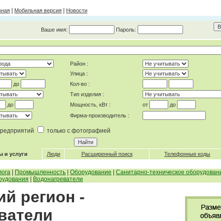
|
|
вная
Мобильная версия
Новости
Ваше имя:
Пароль:
Район :
Улица :
до
Кол-во :
Тип изделия :
до
Мощность, кВт :
от
до
Фирма-производитель :
 предприятий
только с фотографией
ы и услуги
Люди
Расширенный поиск
Телефонные коды
лога
|
Промышленность
|
Оборудование
|
Санитарно-техническое оборудован
рудования
|
Водонагреватели
й регион -
ватели