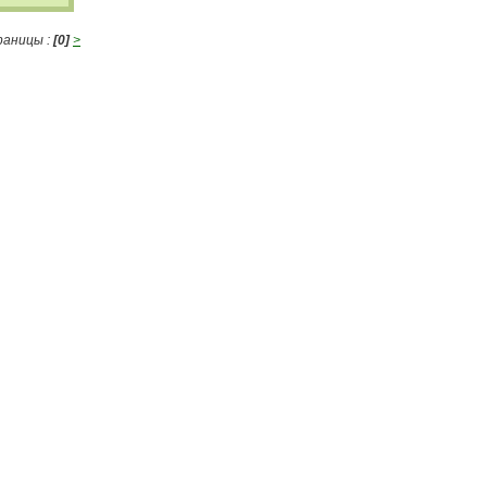
аницы :
[0]
>