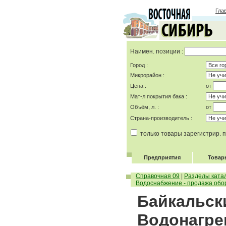
Гла
Наимен. позиции :
Город :
Микрорайон :
Цена :
от
Мат-л покрытия бака :
Объём, л. :
от
Страна-производитель :
только товары зарегистрир.
Предприятия
Товар
Справочная 09
|
Разделы ката
Водоснабжение - продажа обо
Байкальски
Водонагре