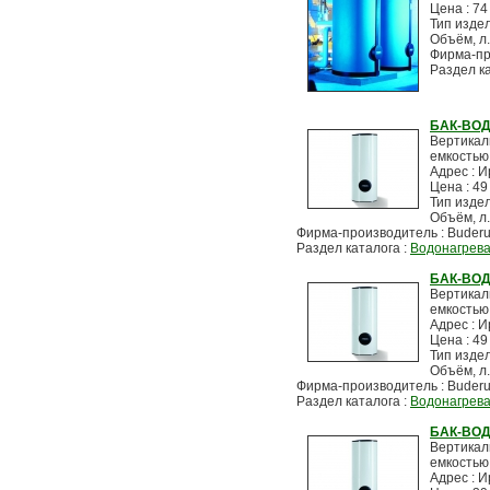
Цена : 74
Тип изде
Объём, л.
Фирма-пр
Раздел к
БАК-ВОД
Вертикал
емкостью
Адрес : И
Цена : 49
Тип изде
Объём, л.
Фирма-производитель : Buder
Раздел каталога :
Водонагрев
БАК-ВОД
Вертикал
емкостью
Адрес : И
Цена : 49
Тип изде
Объём, л.
Фирма-производитель : Buder
Раздел каталога :
Водонагрев
БАК-ВОД
Вертикал
емкостью
Адрес : И