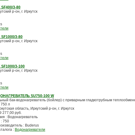
SF400/3-80
тский р-он, г. Иркутск
us
атели
SF1000/3-80
тский р-он, г. Иркутск
us
атели
SF1000/3-100
тский р-он, г. Иркутск
us
атели
ОНАГРЕВАТЕЛЬ SU750-100 W
ьный бак-водонагреватель (бойлер) с приварным гладкотрубным теплообмен
 750 л
ркутская область, Иркутский р-он, г. Иркутск
9 277,00 руб.
лия : Водонагреватель
 : 750
оизводитель : Buderus
аталога :
Водонагреватели