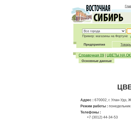
Гла
Пример: магазины на Фортуне
Предприятия
Товары
Справочная 09
|
ЦВЕТЫ НА ОК
Основные данные
ЦВЕ
Адрес :
670002, г. Улан-Удэ, 
Режим работы :
понедельник -
Телефоны :
+7 (3012) 44-34-53