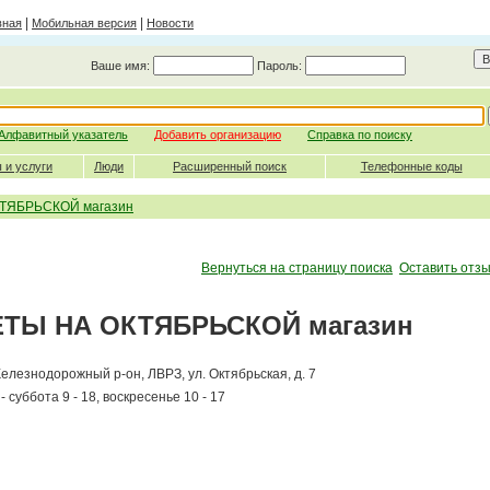
|
|
вная
Мобильная версия
Новости
Ваше имя:
Пароль:
Алфавитный указатель
Добавить организацию
Справка по поиску
 и услуги
Люди
Расширенный поиск
Телефонные коды
ТЯБРЬСКОЙ магазин
Вернуться на страницу поиска
Оставить отзы
ТЫ НА ОКТЯБРЬСКОЙ магазин
Железнодорожный р-он, ЛВРЗ, ул. Октябрьская, д. 7
 суббота 9 - 18, воскресенье 10 - 17