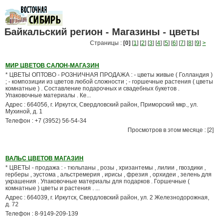
Байкальский регион - Магазины - цветы
Страницы :
[0]
[
1
] [
2
] [
3
] [
4
] [
5
] [
6
] [
7
] [
8
] [
9
]
>
МИР ЦВЕТОВ САЛОН-МАГАЗИН
* ЦВЕТЫ ОПТОВО - РОЗНИЧНАЯ ПРОДАЖА : - цветы живые ( Голландия )
; - композиции из цветов любой сложности ; - горшечные растения ( цветы
комнатные ) . Составление подарочных и свадебных букетов .
Упаковочные материалы . Ке...
Адрес : 664056, г. Иркутск, Свердловский район, Приморский мкр., ул.
Мухиной, д. 1
Телефон : +7 (3952) 56-54-34
Просмотров в этом месяце : [2]
ВАЛЬС ЦВЕТОВ МАГАЗИН
* ЦВЕТЫ - продажа : - тюльпаны , розы , хризантемы , лилии , гвоздики ,
герберы , эустома , альстремерия , ирисы , фрезия , орхидеи , зелень для
украшения . Упаковочные материалы для подарков . Горшечные (
комнатные ) цветы и растения . ...
Адрес : 664039, г. Иркутск, Свердловский район, ул. 2 Железнодорожная,
д. 72
Телефон : 8-9149-209-139