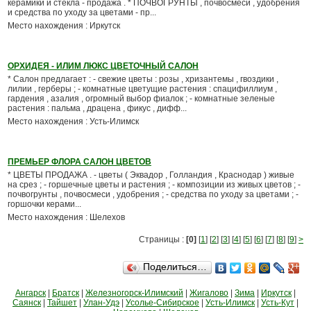
керамики и стекла - продажа . * ПОЧВОГРУНТЫ , почвосмеси , удобрения
и средства по уходу за цветами - пр...
Место нахождения : Иркутск
ОРХИДЕЯ - ИЛИМ ЛЮКС ЦВЕТОЧНЫЙ САЛОН
* Салон предлагает : - свежие цветы : розы , хризантемы , гвоздики ,
лилии , герберы ; - комнатные цветущие растения : спацифиллиум ,
гардения , азалия , огромный выбор фиалок ; - комнатные зеленые
растения : пальма , драцена , фикус , дифф...
Место нахождения : Усть-Илимск
ПРЕМЬЕР ФЛОРА САЛОН ЦВЕТОВ
* ЦВЕТЫ ПРОДАЖА . - цветы ( Эквадор , Голландия , Краснодар ) живые
на срез ; - горшечные цветы и растения ; - композиции из живых цветов ; -
почвогрунты , почвосмеси , удобрения ; - средства по уходу за цветами ; -
горшочки керами...
Место нахождения : Шелехов
Страницы :
[0]
[
1
] [
2
] [
3
] [
4
] [
5
] [
6
] [
7
] [
8
] [
9
]
>
Поделиться…
Ангарск
|
Братск
|
Железногорск-Илимский
|
Жигалово
|
Зима
|
Иркутск
|
Саянск
|
Тайшет
|
Улан-Удэ
|
Усолье-Сибирское
|
Усть-Илимск
|
Усть-Кут
|