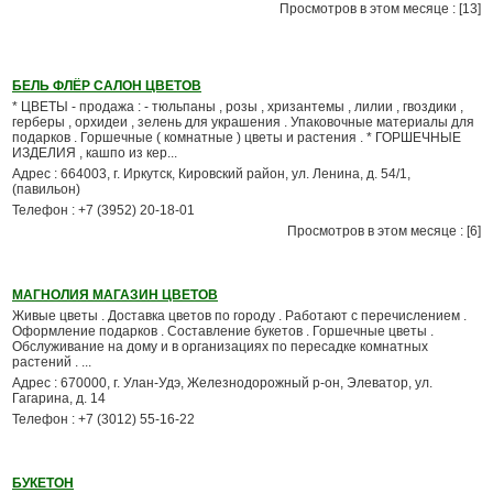
Просмотров в этом месяце : [13]
БЕЛЬ ФЛЁР САЛОН ЦВЕТОВ
* ЦВЕТЫ - продажа : - тюльпаны , розы , хризантемы , лилии , гвоздики ,
герберы , орхидеи , зелень для украшения . Упаковочные материалы для
подарков . Горшечные ( комнатные ) цветы и растения . * ГОРШЕЧНЫЕ
ИЗДЕЛИЯ , кашпо из кер...
Адрес : 664003, г. Иркутск, Кировский район, ул. Ленина, д. 54/1,
(павильон)
Телефон : +7 (3952) 20-18-01
Просмотров в этом месяце : [6]
МАГНОЛИЯ МАГАЗИН ЦВЕТОВ
Живые цветы . Доставка цветов по городу . Работают с перечислением .
Оформление подарков . Составление букетов . Горшечные цветы .
Обслуживание на дому и в организациях по пересадке комнатных
растений . ...
Адрес : 670000, г. Улан-Удэ, Железнодорожный р-он, Элеватор, ул.
Гагарина, д. 14
Телефон : +7 (3012) 55-16-22
БУКЕТОН