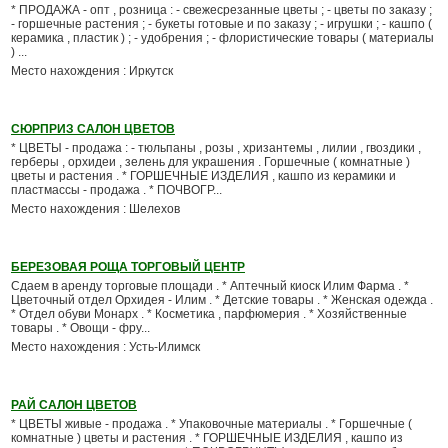
* ПРОДАЖА - опт , розница : - свежесрезанные цветы ; - цветы по заказу ;
- горшечные растения ; - букеты готовые и по заказу ; - игрушки ; - кашпо (
керамика , пластик ) ; - удобрения ; - флористические товары ( материалы
) ...
Место нахождения : Иркутск
СЮРПРИЗ САЛОН ЦВЕТОВ
* ЦВЕТЫ - продажа : - тюльпаны , розы , хризантемы , лилии , гвоздики ,
герберы , орхидеи , зелень для украшения . Горшечные ( комнатные )
цветы и растения . * ГОРШЕЧНЫЕ ИЗДЕЛИЯ , кашпо из керамики и
пластмассы - продажа . * ПОЧВОГР...
Место нахождения : Шелехов
БЕРЕЗОВАЯ РОЩА ТОРГОВЫЙ ЦЕНТР
Сдаем в аренду торговые площади . * Аптечный киоск Илим Фарма . *
Цветочный отдел Орхидея - Илим . * Детские товары . * Женская одежда .
* Отдел обуви Монарх . * Косметика , парфюмерия . * Хозяйственные
товары . * Овощи - фру...
Место нахождения : Усть-Илимск
РАЙ САЛОН ЦВЕТОВ
* ЦВЕТЫ живые - продажа . * Упаковочные материалы . * Горшечные (
комнатные ) цветы и растения . * ГОРШЕЧНЫЕ ИЗДЕЛИЯ , кашпо из