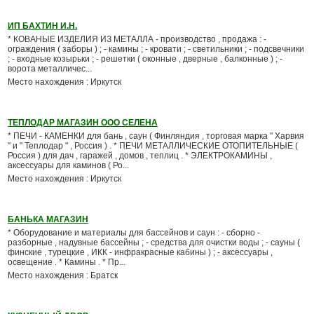
ИП БАХТИН И.Н.
* КОВАНЫЕ ИЗДЕЛИЯ ИЗ МЕТАЛЛА - производство , продажа : -
ограждения ( заборы ) ; - камины ; - кровати ; - светильники ; - подсвечники
; - входные козырьки ; - решетки ( оконные , дверные , балконные ) ; -
ворота металличес...
Место нахождения : Иркутск
ТЕПЛОДАР МАГАЗИН ООО СЕЛЕНА
* ПЕЧИ - КАМЕНКИ для бань , саун ( Финляндия , торговая марка " Харвия
" и " Теплодар " , Россия ) . * ПЕЧИ МЕТАЛЛИЧЕСКИЕ ОТОПИТЕЛЬНЫЕ (
Россия ) для дач , гаражей , домов , теплиц . * ЭЛЕКТРОКАМИНЫ ,
аксессуары для каминов ( Ро...
Место нахождения : Иркутск
БАНЬКА МАГАЗИН
* Оборудование и материалы для бассейнов и саун : - сборно -
разборные , надувные бассейны ; - средства для очистки воды ; - сауны (
финские , турецкие , ИКК - инфракрасные кабины ) ; - аксессуары ,
освещение . * Камины . * Пр...
Место нахождения : Братск