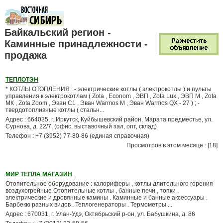
Байкальский регион -
Каминные принадлежности -
продажа
ТЕПЛОТЭН
* КОТЛЫ ОТОПЛЕНИЯ : - электрические котлы ( электрокотлы ) и пульты
управления к электрокотлам ( Zota , Econom , ЭВП , Zota Lux , ЭВП М , Zota
МК , Zota Zoom , Эван С1 , Эван Warmos М , Эван Warmos QX - 27 ) ; -
твердотопливные котлы ( стальн...
Адрес : 664035, г. Иркутск, Куйбышевский район, Марата предместье, ул.
Сурнова, д. 22/7, (офис, выставочный зал, опт, склад)
Телефон : +7 (3952) 77-80-86 (единая справочная)
Просмотров в этом месяце : [18]
МИР ТЕПЛА МАГАЗИН
Отопительное оборудование : калориферы , котлы длительного горения
воздухогрейные Отопительные котлы , банные печи , топки ,
электрические и дровянные камины . Каминные и банные аксессуары .
Барбекю разных видов . Теплогенераторы . Термометры ...
Адрес : 670031, г. Улан-Удэ, Октябрьский р-он, ул. Бабушкина, д. 86