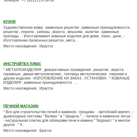
Телефон : +7 (3012) 23-59-56
КУЗНЯ
Художественная ковка : каминные решетки , каминные принадлежности ,
решетки , перила , заборы , ворота , вешалки , калитки , каминные
прилады . - Изготавливают кованые изделия для дома , бани , дачи ; -
Изготовление балконных решеток , мета...
Место нахождения : Иркутск
ИНСТРОЙТЕХ ПЛЮС
* МЕТАЛЛОИЗДЕЛИЯ : декоративные ограждения , решетки , ворота
гаражные , двери металлические , теплицы металлические , парники и
другие изделия - ИЗГОТОВЛЕНИЕ НА ЗАКАЗ , УСТАНОВКА . * КОВАНЫЕ
ИЗДЕЛИЯ : каминные принадлежности . ...
Место нахождения : Иркутск
ПЕЧНОЙ МАГАЗИН
* Все для строительство печей и каминов - продажа : - витебский кирпич ; -
дымоходные системы " Вулкан " и " Шидель " ; - печное и каминное литье ;
- натуральная плитка для облицовки печи и камина " Терракот " и многое
другое . * К...
Место нахождения : Братск