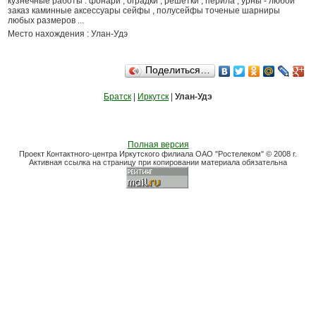
кузнечные работы : фонари , оградки , решетки , перила , урны - любой
заказ каминные аксессуары сейфы , полусейфы точеные шарниры
любых размеров ...
Место нахождения : Улан-Удэ
Поделиться…
Братск
|
Иркутск
|
Улан-Удэ
Полная версия
Проект Контактного-центра Иркутского филиала ОАО "Ростелеком" © 2008 г.
Активная ссылка на страницу при копировании материала обязательна