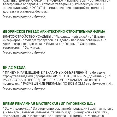
КОМПЬЮТЕРНЫЙ САЛОН : * ПРОДАЖА : - компьютеры ; - оргтехника ; -
телефонные аппараты ; - сотовые телефоны ; - комплектующие 150
производителей . * УСЛУГИ : - модернизация , настройка , ремонт (
доставка и установка беспла...
Место нахождения : Иркутск
ДВОРЯНСКОЕ ГНЕЗДО АРХИТЕКТУРНО-СТРОИТЕЛЬНАЯ ФИРМА
БЛАГОУСТРОЙСТВО УСАДЬБЫ : * Ландшафтный дизайн . * Дизайн
интерьеров . * Укладка тротуаров . * Садово - парковое освещение . *
Архитектурные подсветки . * Водоемы . * Газоны . * Озеленение
территории . * Услуги са...
Место нахождения : Иркутск
ВИ АС МЕДИА
* ПРИЕМ И РАЗМЕЩЕНИЕ РЕКЛАМНЫХ ОБЪЯВЛЕНИЙ на бегущую
строку телевидения ( программы АИСТ , СТС , REN - TV , Домашний ) . *
РАЗРАБОТКА И ПРОВЕДЕНИЕ РЕКЛАМНЫХ КАМПАНИЙ на всех
носителях . * РАЗМЕЩЕНИЕ РЕКЛАМЫ ПО ВСЕМ СМИ в г . Иркутске и И...
Место нахождения : Иркутск
ВРЕМЯ РЕКЛАМНАЯ МАСТЕРСКАЯ ( ИП ГАПОНЕНКО Д.С. )
* Услуги ксерокса . * Изготовление рекламной продукции ( цветная печать
) : - банеры , вывески , плакаты , таблички и др . ; - надписи на крушках ,
футболках и др . * Изготовление : - печати ; - штампы . * Распечатка