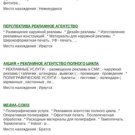
фотогра...
Место нахождения : Нижнеудинск
ПЕРСПЕКТИВА РЕКЛАМНОЕ АГЕНТСТВО
* Размещение наружной рекламы . * Дизайн рекламы . * Изготовление
рекламных конструкций . * Материалы для наружной рекламы . *
Широкоформатная печать , УФ - печать . ...
Место нахождения : Иркутск
АКЦИЯ + РЕКЛАМНОЕ АГЕНТСТВО ПОЛНОГО ЦИКЛА
* РЕКЛАМНЫЕ УСЛУГИ : - размещение рекламы в СМИ ; - наружная
реклама ( таблички , штендеры , вывески ) ; - промакции - проведение . *
ПОЛИГРАФИЧЕСКИЕ УСЛУГИ : - буклеты ; - листовки ; - календари (
карманные , настенные , пе...
Место нахождения : Иркутск
МЕДИА-СОЮЗ
* Полиграфические услуги . * Рекламное агентство полного цикла . *
Оперативная полиграфия . * Офсетная печать . Послепечатная
обработка . * Расходные материалы для полиграфии . * Тампопечать .
Термопечать . * Indoor - р...
Место нахождения : Братск