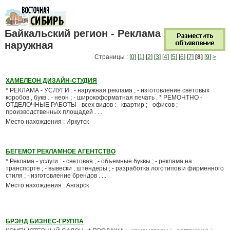
Байкальский регион - Реклама
наружная
Страницы : [
0
] [
1
] [
2
] [
3
] [
4
] [
5
] [
6
] [
7
]
[8]
[
9
]
>
ХАМЕЛЕОН ДИЗАЙН-СТУДИЯ
* РЕКЛАМА - УСЛУГИ : - наружная реклама ; - изготовление световых
коробов , букв . - неон ; - широкоформатная печать . * РЕМОНТНО -
ОТДЕЛОЧНЫЕ РАБОТЫ - всех видов : - квартир ; - офисов ; -
производственных площадей . ...
Место нахождения : Иркутск
БЕГЕМОТ РЕКЛАМНОЕ АГЕНТСТВО
* Реклама - услуги : - световая ; - объемные буквы ; - реклама на
транспорте ; - вывески , штендеры ; - разработка логотипов и фирменного
стиля ; - изготовление брендов . ...
Место нахождения : Ангарск
БРЭНД БИЗНЕС-ГРУППА