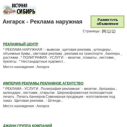
Ангарск - Реклама наружная
Страницы :
[0]
[
1
] [
2
]
РЕКЛАМНЫЙ ЦЕНТР
* РЕКЛАМА НАРУЖНАЯ : - вывески , щитовая реклама , штендеры ,
объемные буквы , световая реклама , реклама на транспорте , баннеры ,
растяжки . * ПОЛИГРАФИЯ - УСЛУГИ : - визитки , плакаты , листовки ,
буклеты . * Нестандартные художест...
Место нахождения : Ангарск
ИМПЕРИЯ РЕКЛАМЫ РЕКЛАМНОЕ АГЕНТСТВО
* РЕКЛАМА - УСЛУГИ . Полиграфия рекламная : - визитки , брошюры ,
календари , листовки , открытки . Широкоформатная полноцветная
печать . Печать баннеров Сувенирная продукция - изготовление под
заказ . Щитовая реклама . - Штенде...
Место нахождения : Ангарск
ДЖИНН ГРУППА КОМПАНИЙ