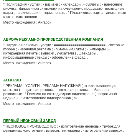
* Полиграфия - услуги : - визитки ; - календари ; - буклеты ; - нанесение
рисунка , фирменной символики на сувенирную продукцию , воздушные
шары ; - шелкография , термопечать . * Пластиковые карты , дисконтные
карты - изготовлени...
Место нахождения : Ангарск
АВРОРА РЕКЛАМНО-ПРОИЗВОДСТВЕННАЯ КОМПАНИЯ
* Наружная реклама - услуги : ========================= - световые
короба ; - неоновая реклама ; - объемные буквы ; - билборды ; -
интерьерная печать ( вывески , указатели ) , штендеры ,
информационные стенды ; - оформление фасад...
Место нахождения : Ангарск
ALFA PRO
* РЕКЛАМА - УСЛУГИ , РЕКЛАМА НАРУЖНАЯ ( от изготовления до
монтажа ) : - щитовая реклама ; - световая реклама ; - баннеры
рекламные . * Реклама на светодиодном видеоэкране ( напротив к/т
Родина ) . * Изготовление видеороликов ( ви...
Место нахождения : Ангарск
ПЕРВЫЙ НЕОНОВЫЙ ЗАВОД
* НЕОНОВОЕ ПРОИЗВОДСТВО : - изготовление неоновых трубок для
рекламных конструкций , вывесок , интерьера ; - изготовление вывесок ,