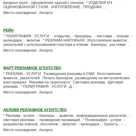
входных групп , оформление зданий с неоном . * ИЗДЕЛИЯ ИЗ
ОЦИНКОВАННОЙ СТАЛИ - ИЗГОТОВЛЕНИЕ , ПРОДАЖА : ...
Место нахождения : Ангарск
РЕЙН
* ПОЛИГРАФИЯ - УСЛУГИ : - открытки ; - брошюры ; - листовки ; - бланки ; -
календари ; - визитки . * РЕКЛАМА НАРУЖНАЯ : Изготовление вывесок ,
указателей с использованием пластика и пленки . Баннеры , растяжки . ...
Место нахождения : Ангарск
МАРТ РЕКЛАМНОЕ АГЕНТСТВО
* РЕКЛАМА - УСЛУГИ . Размещение рекламы в СМИ . Изготовление
вывесок , указателей . Печать баннеров , размещение на металлических
конструкциях . Реклама на транспорте . Световая реклама . Щитовая
реклама . * ПОЛИГРАФИЯ - УСЛУГИ . Д...
Место нахождения : Ангарск
ДЕЛОВВ РЕКЛАМНОЕ АГЕНТСТВО
* Реклама - услуги : - баннеры ; - вывески , информационные указатели ; -
световая реклама ; - проведение промакций . * Полиграфия - услуги : -
разработка эскизов , логотипов ; - визитки ; - календари ; - буклеты ; - ...
Место нахождения : Ангарск