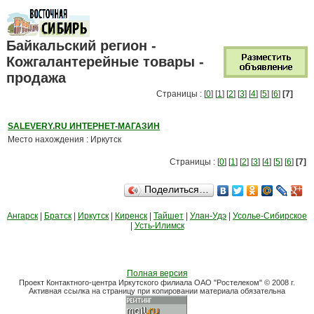
Байкальский регион -
Кожгалантерейные товары -
продажа
Страницы : [
0
] [
1
] [
2
] [
3
] [
4
] [
5
] [
6
]
[7]
SALEVERY.RU ИНТЕРНЕТ-МАГАЗИН
Место нахождения : Иркутск
Страницы : [
0
] [
1
] [
2
] [
3
] [
4
] [
5
] [
6
]
[7]
Поделиться…
Ангарск
|
Братск
|
Иркутск
|
Киренск
|
Тайшет
|
Улан-Удэ
|
Усолье-Сибирское
|
Усть-Илимск
Полная версия
Проект Контактного-центра Иркутского филиала ОАО "Ростелеком" © 2008 г.
Активная ссылка на страницу при копировании материала обязательна