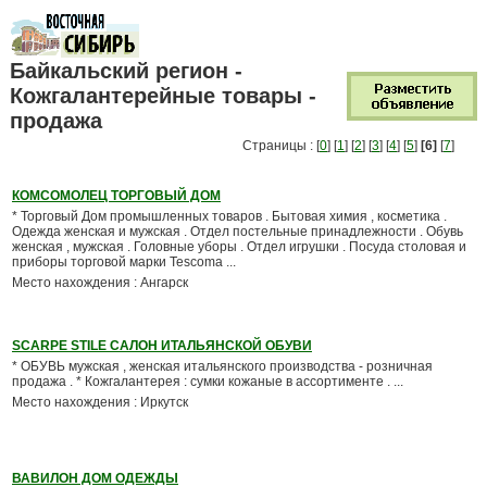
Байкальский регион -
Кожгалантерейные товары -
продажа
Страницы : [
0
] [
1
] [
2
] [
3
] [
4
] [
5
]
[6]
[
7
]
КОМСОМОЛЕЦ ТОРГОВЫЙ ДОМ
* Торговый Дом промышленных товаров . Бытовая химия , косметика .
Одежда женская и мужская . Отдел постельные принадлежности . Обувь
женская , мужская . Головные уборы . Отдел игрушки . Посуда столовая и
приборы торговой марки Tescoma ...
Место нахождения : Ангарск
SCARPE STILE САЛОН ИТАЛЬЯНСКОЙ ОБУВИ
* ОБУВЬ мужская , женская итальянского производства - розничная
продажа . * Кожгалантерея : сумки кожаные в ассортименте . ...
Место нахождения : Иркутск
ВАВИЛОН ДОМ ОДЕЖДЫ