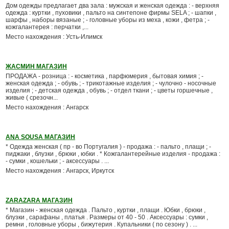
Дом одежды предлагает два зала : мужская и женская одежда : - верхняя
одежда : куртки , пуховики , пальто на синтепоне фирмы SELA ; - шапки ,
шарфы , наборы вязаные ; - головные уборы из меха , кожи , фетра ; -
кожгалантерея : перчатки ,...
Место нахождения : Усть-Илимск
ЖАСМИН МАГАЗИН
ПРОДАЖА - розница : - косметика , парфюмерия , бытовая химия ; -
женская одежда ; - обувь ; - трикотажные изделия ; - чулочно - носочные
изделия ; - детская одежда , обувь ; - отдел ткани ; - цветы горшечные ,
живые ( срезочн...
Место нахождения : Ангарск
ANA SOUSA МАГАЗИН
* Одежда женская ( пр - во Португалия ) - продажа : - пальто , плащи ; -
пиджаки , блузки , брюки , юбки . * Кожгалантерейные изделия - продажа :
- сумки , кошельки ; - аксессуары . ...
Место нахождения : Ангарск, Иркутск
ZARAZARA МАГАЗИН
* Магазин - женская одежда . Пальто , куртки , плащи . Юбки , брюки ,
блузки , сарафаны , платья . Размеры от 40 - 50 . Аксессуары : сумки ,
ремни , головные уборы , бижутерия . Купальники ( по сезону ) . ...