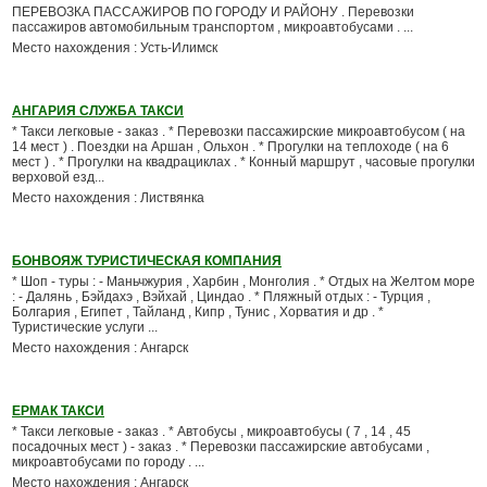
ПЕРЕВОЗКА ПАССАЖИРОВ ПО ГОРОДУ И РАЙОНУ . Перевозки
пассажиров автомобильным транспортом , микроавтобусами . ...
Место нахождения : Усть-Илимск
АНГАРИЯ СЛУЖБА ТАКСИ
* Такси легковые - заказ . * Перевозки пассажирские микроавтобусом ( на
14 мест ) . Поездки на Аршан , Ольхон . * Прогулки на теплоходе ( на 6
мест ) . * Прогулки на квадрациклах . * Конный маршрут , часовые прогулки
верховой езд...
Место нахождения : Листвянка
БОНВОЯЖ ТУРИСТИЧЕСКАЯ КОМПАНИЯ
* Шоп - туры : - Маньчжурия , Харбин , Монголия . * Отдых на Желтом море
: - Далянь , Бэйдахэ , Вэйхай , Циндао . * Пляжный отдых : - Турция ,
Болгария , Египет , Тайланд , Кипр , Тунис , Хорватия и др . *
Туристические услуги ...
Место нахождения : Ангарск
ЕРМАК ТАКСИ
* Такси легковые - заказ . * Автобусы , микроавтобусы ( 7 , 14 , 45
посадочных мест ) - заказ . * Перевозки пассажирские автобусами ,
микроавтобусами по городу . ...
Место нахождения : Ангарск