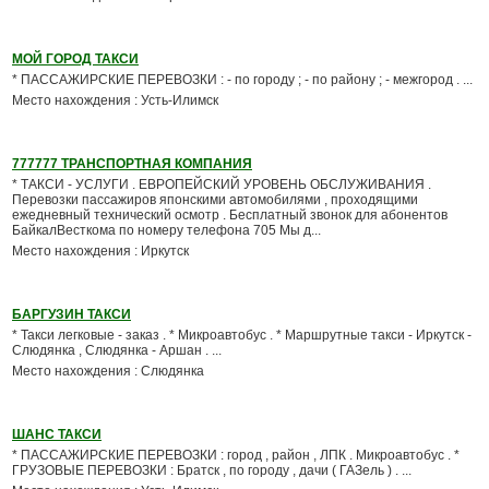
МОЙ ГОРОД ТАКСИ
* ПАССАЖИРСКИЕ ПЕРЕВОЗКИ : - по городу ; - по району ; - межгород . ...
Место нахождения : Усть-Илимск
777777 ТРАНСПОРТНАЯ КОМПАНИЯ
* ТАКСИ - УСЛУГИ . ЕВРОПЕЙСКИЙ УРОВЕНЬ ОБСЛУЖИВАНИЯ .
Перевозки пассажиров японскими автомобилями , проходящими
ежедневный технический осмотр . Бесплатный звонок для абонентов
БайкалВесткома по номеру телефона 705 Мы д...
Место нахождения : Иркутск
БАРГУЗИН ТАКСИ
* Такси легковые - заказ . * Микроавтобус . * Маршрутные такси - Иркутск -
Слюдянка , Слюдянка - Аршан . ...
Место нахождения : Слюдянка
ШАНС ТАКСИ
* ПАССАЖИРСКИЕ ПЕРЕВОЗКИ : город , район , ЛПК . Микроавтобус . *
ГРУЗОВЫЕ ПЕРЕВОЗКИ : Братск , по городу , дачи ( ГАЗель ) . ...