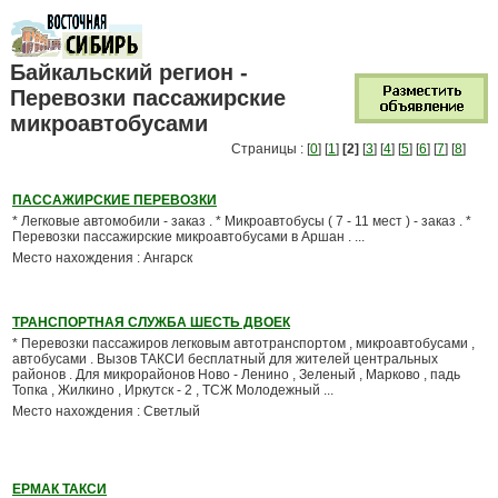
Байкальский регион -
Перевозки пассажирские
микроавтобусами
Страницы : [
0
] [
1
]
[2]
[
3
] [
4
] [
5
] [
6
] [
7
] [
8
]
ПАССАЖИРСКИЕ ПЕРЕВОЗКИ
* Легковые автомобили - заказ . * Микроавтобусы ( 7 - 11 мест ) - заказ . *
Перевозки пассажирские микроавтобусами в Аршан . ...
Место нахождения : Ангарск
ТРАНСПОРТНАЯ СЛУЖБА ШЕСТЬ ДВОЕК
* Перевозки пассажиров легковым автотранспортом , микроавтобусами ,
автобусами . Вызов ТАКСИ бесплатный для жителей центральных
районов . Для микрорайонов Ново - Ленино , Зеленый , Марково , падь
Топка , Жилкино , Иркутск - 2 , ТСЖ Молодежный ...
Место нахождения : Светлый
ЕРМАК ТАКСИ