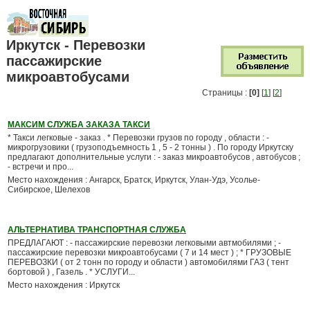
Иркутск - Перевозки
пассажирские
микроавтобусами
Страницы :
[0]
[
1
] [
2
]
МАКСИМ СЛУЖБА ЗАКАЗА ТАКСИ
* Такси легковые - заказ . * Перевозки грузов по городу , области : -
микрогрузовики ( грузоподъемность 1 , 5 - 2 тонны ) . По городу Иркутску
предлагают дополнительные услуги : - заказ микроавтобусов , автобусов ;
- встречи и про...
Место нахождения : Ангарск, Братск, Иркутск, Улан-Удэ, Усолье-
Сибирское, Шелехов
АЛЬТЕРНАТИВА ТРАНСПОРТНАЯ СЛУЖБА
ПРЕДЛАГАЮТ : - пассажирские перевозки легковыми автмобилями ; -
пассажирские перевозки микроавтобусами ( 7 и 14 мест ) ; * ГРУЗОВЫЕ
ПЕРЕВОЗКИ ( от 2 тонн по городу и области ) автомобилями ГАЗ ( тент
бортовой ) , Газель . * УСЛУГИ...
Место нахождения : Иркутск