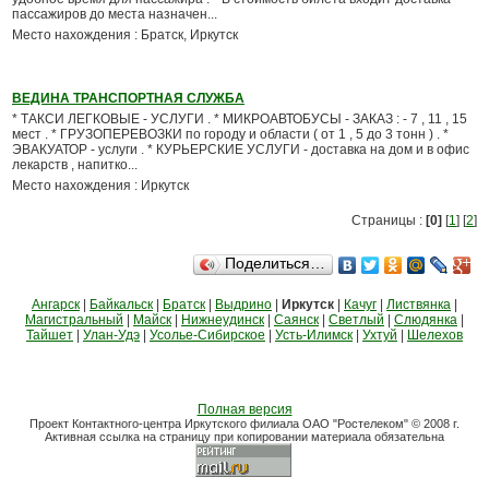
пассажиров до места назначен...
Место нахождения : Братск, Иркутск
ВЕДИНА ТРАНСПОРТНАЯ СЛУЖБА
* ТАКСИ ЛЕГКОВЫЕ - УСЛУГИ . * МИКРОАВТОБУСЫ - ЗАКАЗ : - 7 , 11 , 15
мест . * ГРУЗОПЕРЕВОЗКИ по городу и области ( от 1 , 5 до 3 тонн ) . *
ЭВАКУАТОР - услуги . * КУРЬЕРСКИЕ УСЛУГИ - доставка на дом и в офис
лекарств , напитко...
Место нахождения : Иркутск
Страницы :
[0]
[
1
] [
2
]
Поделиться…
Ангарск
|
Байкальск
|
Братск
|
Выдрино
|
Иркутск
|
Качуг
|
Листвянка
|
Магистральный
|
Майск
|
Нижнеудинск
|
Саянск
|
Светлый
|
Слюдянка
|
Тайшет
|
Улан-Удэ
|
Усолье-Сибирское
|
Усть-Илимск
|
Ухтуй
|
Шелехов
Полная версия
Проект Контактного-центра Иркутского филиала ОАО "Ростелеком" © 2008 г.
Активная ссылка на страницу при копировании материала обязательна