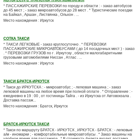
АВТОРЕСУРС ТРАНСПОРТНАЯ КОМПАНИЯ
* ПАССАЖИРСКИЕ ПЕРЕВОЗКИ по городу и области : - заказ автобусов
до 45 мест ; - заказ микроавтобусов до 28 мест . * Туристические поездки
на Байкал , Аршан , Листвянка , Ольхон . ...
Место нахождения : Иркутск
СОТКА ТАКСИ
* ТАКСИ ЛЕГКОВЫЕ - заказ круглосуточно . * ПЕРЕВОЗКИ
ПАССАЖИРСКИЕ МИКРОАВТОБУСАМИ ( до 14 посадочных мест ) - заказ
. * ПЕРЕВОЗКИ ГРУЗОВ по г . Иркутску , области малогабаритными
грузовыми автомобилями Ниссан , Атлас . ...
Место нахождения : Иркутск
ТАКСИ БРАТСК-ИРКУТСК
* Такси до ИРКУТСКА : - микроавтобус ; - легковая машина ; - заказ
легковой машины на любое время при полной оплате . * Отправление : -
ежедневно в 19 : 00 , от гостиницы Тайга . - из Иркутска от Автовокзала .
Доставка пассаж...
Место нахождения : Братск, Иркутск
БРАТСК-ИРКУТСК ТАКСИ
* Такси по маршруту БРАТСК - ИРКУТСК , ИРКУТСК - БРАТСК : - легковые
а/м - иномарки ; - комфортабельные микроавтобусы . * Заказ машины на
удобное время для пассажира . * В стоимость билета входит доставка