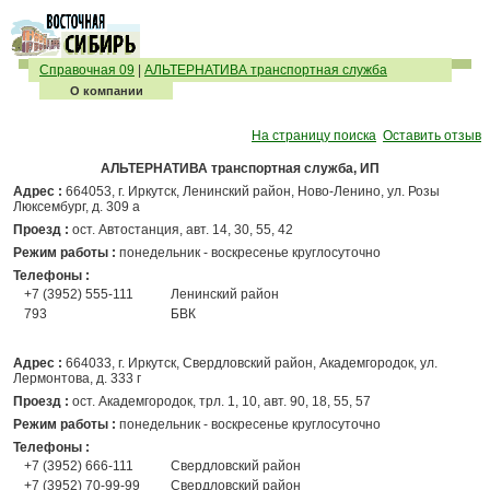
Справочная 09
|
АЛЬТЕРНАТИВА транспортная служба
О компании
На страницу поиска
Оставить отзыв
АЛЬТЕРНАТИВА транспортная служба, ИП
Адрес :
664053, г. Иркутск, Ленинский район, Ново-Ленино, ул. Розы
Люксембург, д. 309 а
Проезд :
ост. Автостанция, авт. 14, 30, 55, 42
Режим работы :
понедельник - воскресенье круглосуточно
Телефоны :
+7 (3952) 555-111
Ленинский район
793
БВК
Адрес :
664033, г. Иркутск, Свердловский район, Академгородок, ул.
Лермонтова, д. 333 г
Проезд :
ост. Академгородок, трл. 1, 10, авт. 90, 18, 55, 57
Режим работы :
понедельник - воскресенье круглосуточно
Телефоны :
+7 (3952) 666-111
Свердловский район
+7 (3952) 70-99-99
Свердловский район