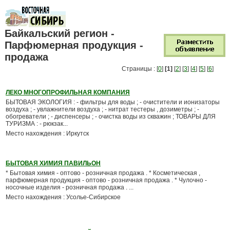
Байкальский регион -
Парфюмерная продукция -
продажа
Страницы : [
0
]
[1]
[
2
] [
3
] [
4
] [
5
] [
6
]
ЛЕКО МНОГОПРОФИЛЬНАЯ КОМПАНИЯ
БЫТОВАЯ ЭКОЛОГИЯ : - фильтры для воды ; - очистители и ионизаторы
воздуха ; - увлажнители воздуха ; - нитрат тестеры , дозиметры ; -
обогреватели ; - диспенсеры ; - очистка воды из скважин ; ТОВАРЫ ДЛЯ
ТУРИЗМА : - рюкзак...
Место нахождения : Иркутск
БЫТОВАЯ ХИМИЯ ПАВИЛЬОН
* Бытовая химия - оптово - розничная продажа . * Косметическая ,
парфюмерная продукция - оптово - розничная продажа . * Чулочно -
носочные изделия - розничная продажа . ...
Место нахождения : Усолье-Сибирское