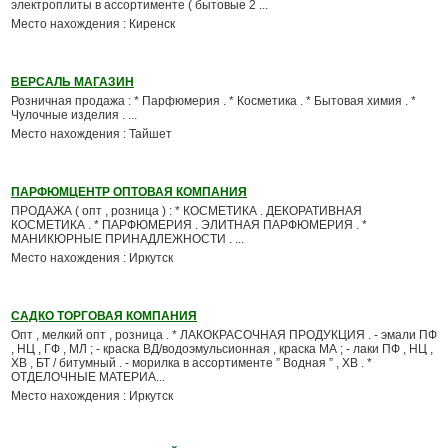
электроплиты в ассортименте ( бытовые 2 ...
Место нахождения : Киренск
ВЕРСАЛЬ МАГАЗИН
Розничная продажа : * Парфюмерия . * Косметика . * Бытовая химия . *
Чулочные изделия . ...
Место нахождения : Тайшет
ПАРФЮМЦЕНТР ОПТОВАЯ КОМПАНИЯ
ПРОДАЖА ( опт , розница ) : * КОСМЕТИКА . ДЕКОРАТИВНАЯ
КОСМЕТИКА . * ПАРФЮМЕРИЯ . ЭЛИТНАЯ ПАРФЮМЕРИЯ . *
МАНИКЮРНЫЕ ПРИНАДЛЕЖНОСТИ . ...
Место нахождения : Иркутск
САДКО ТОРГОВАЯ КОМПАНИЯ
Опт , мелкий опт , розница . * ЛАКОКРАСОЧНАЯ ПРОДУКЦИЯ . - эмали ПФ
, НЦ , ГФ , МЛ ; - краска ВД/водоэмульсионная , краска МА ; - лаки ПФ , НЦ ,
ХВ , БТ / битумный . - морилка в ассортименте ” Водная ” , ХВ . *
ОТДЕЛОЧНЫЕ МАТЕРИА...
Место нахождения : Иркутск