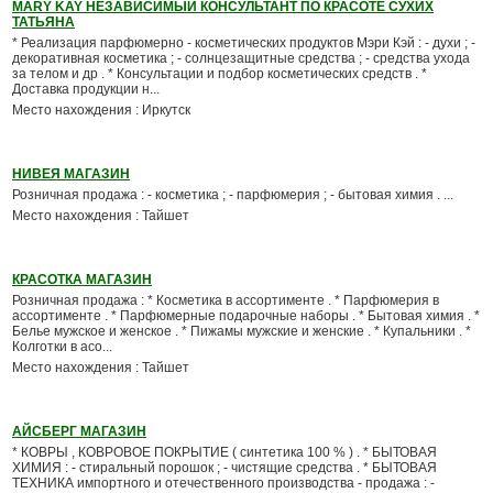
MARY KAY НЕЗАВИСИМЫЙ КОНСУЛЬТАНТ ПО КРАСОТЕ СУХИХ
ТАТЬЯНА
* Реализация парфюмерно - косметических продуктов Мэри Кэй : - духи ; -
декоративная косметика ; - солнцезащитные средства ; - средства ухода
за телом и др . * Консультации и подбор косметических средств . *
Доставка продукции н...
Место нахождения : Иркутск
НИВЕЯ МАГАЗИН
Розничная продажа : - косметика ; - парфюмерия ; - бытовая химия . ...
Место нахождения : Тайшет
КРАСОТКА МАГАЗИН
Розничная продажа : * Косметика в ассортименте . * Парфюмерия в
ассортименте . * Парфюмерные подарочные наборы . * Бытовая химия . *
Белье мужское и женское . * Пижамы мужские и женские . * Купальники . *
Колготки в асо...
Место нахождения : Тайшет
АЙСБЕРГ МАГАЗИН
* КОВРЫ , КОВРОВОЕ ПОКРЫТИЕ ( синтетика 100 % ) . * БЫТОВАЯ
ХИМИЯ : - стиральный порошок ; - чистящие средства . * БЫТОВАЯ
ТЕХНИКА импортного и отечественного производства - продажа : -