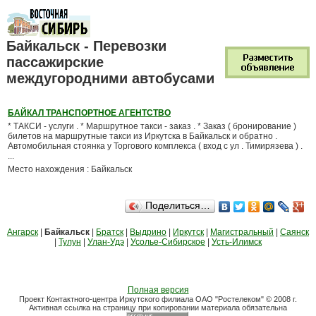
Байкальск - Перевозки
пассажирские
междугородними автобусами
БАЙКАЛ ТРАНСПОРТНОЕ АГЕНТСТВО
* ТАКСИ - услуги . * Маршрутное такси - заказ . * Заказ ( бронирование )
билетов на маршрутные такси из Иркутска в Байкальск и обратно .
Автомобильная стоянка у Торгового комплекса ( вход с ул . Тимирязева ) .
...
Место нахождения : Байкальск
Поделиться…
Ангарск
|
Байкальск
|
Братск
|
Выдрино
|
Иркутск
|
Магистральный
|
Саянск
|
Тулун
|
Улан-Удэ
|
Усолье-Сибирское
|
Усть-Илимск
Полная версия
Проект Контактного-центра Иркутского филиала ОАО "Ростелеком" © 2008 г.
Активная ссылка на страницу при копировании материала обязательна