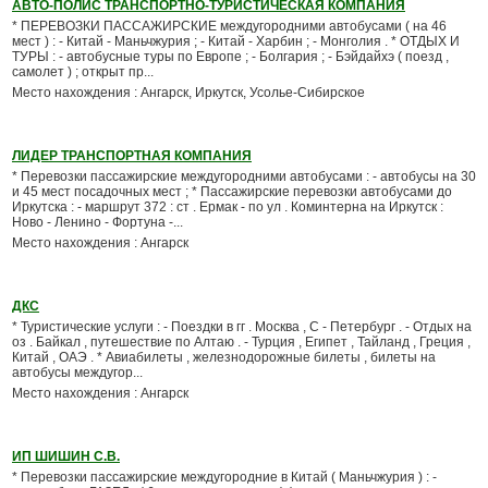
АВТО-ПОЛИС ТРАНСПОРТНО-ТУРИСТИЧЕСКАЯ КОМПАНИЯ
* ПЕРЕВОЗКИ ПАССАЖИРСКИЕ междугородними автобусами ( на 46
мест ) : - Китай - Маньчжурия ; - Китай - Харбин ; - Монголия . * ОТДЫХ И
ТУРЫ : - автобусные туры по Европе ; - Болгария ; - Бэйдайхэ ( поезд ,
самолет ) ; открыт пр...
Место нахождения : Ангарск, Иркутск, Усолье-Сибирское
ЛИДЕР ТРАНСПОРТНАЯ КОМПАНИЯ
* Перевозки пассажирские междугородними автобусами : - автобусы на 30
и 45 мест посадочных мест ; * Пассажирские перевозки автобусами до
Иркутска : - маршрут 372 : ст . Ермак - по ул . Коминтерна на Иркутск :
Ново - Ленино - Фортуна -...
Место нахождения : Ангарск
ДКС
* Туристические услуги : - Поездки в гг . Москва , С - Петербург . - Отдых на
оз . Байкал , путешествие по Алтаю . - Турция , Египет , Тайланд , Греция ,
Китай , ОАЭ . * Авиабилеты , железнодорожные билеты , билеты на
автобусы междугор...
Место нахождения : Ангарск
ИП ШИШИН С.В.
* Перевозки пассажирские междугородние в Китай ( Маньчжурия ) : -