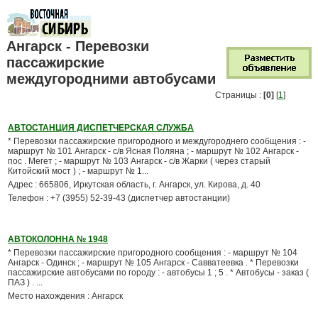
Ангарск - Перевозки
пассажирские
междугородними автобусами
Страницы :
[0]
[
1
]
АВТОСТАНЦИЯ ДИСПЕТЧЕРСКАЯ СЛУЖБА
* Перевозки пассажирские пригородного и междугороднего сообщения : -
маршрут № 101 Ангарск - с/в Ясная Поляна ; - маршрут № 102 Ангарск -
пос . Мегет ; - маршрут № 103 Ангарск - с/в Жарки ( через старый
Китойский мост ) ; - маршрут № 1...
Адрес : 665806, Иркутская область, г. Ангарск, ул. Кирова, д. 40
Телефон : +7 (3955) 52-39-43 (диспетчер автостанции)
АВТОКОЛОННА № 1948
* Перевозки пассажирские пригородного сообщения : - маршрут № 104
Ангарск - Одинск ; - маршрут № 105 Ангарск - Савватеевка . * Перевозки
пассажирские автобусами по городу : - автобусы 1 ; 5 . * Автобусы - заказ (
ПАЗ ) . ...
Место нахождения : Ангарск