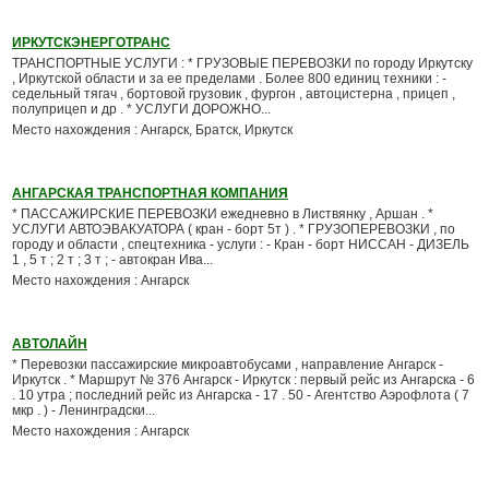
ИРКУТСКЭНЕРГОТРАНС
ТРАНСПОРТНЫЕ УСЛУГИ : * ГРУЗОВЫЕ ПЕРЕВОЗКИ по городу Иркутску
, Иркутской области и за ее пределами . Более 800 единиц техники : -
седельный тягач , бортовой грузовик , фургон , автоцистерна , прицеп ,
полуприцеп и др . * УСЛУГИ ДОРОЖНО...
Место нахождения : Ангарск, Братск, Иркутск
АНГАРСКАЯ ТРАНСПОРТНАЯ КОМПАНИЯ
* ПАССАЖИРСКИЕ ПЕРЕВОЗКИ ежедневно в Листвянку , Аршан . *
УСЛУГИ АВТОЭВАКУАТОРА ( кран - борт 5т ) . * ГРУЗОПЕРЕВОЗКИ , по
городу и области , спецтехника - услуги : - Кран - борт НИССАН - ДИЗЕЛЬ
1 , 5 т ; 2 т ; 3 т ; - автокран Ива...
Место нахождения : Ангарск
АВТОЛАЙН
* Перевозки пассажирские микроавтобусами , направление Ангарск -
Иркутск . * Маршрут № 376 Ангарск - Иркутск : первый рейс из Ангарска - 6
. 10 утра ; последний рейс из Ангарска - 17 . 50 - Агентство Аэрофлота ( 7
мкр . ) - Ленинградски...
Место нахождения : Ангарск