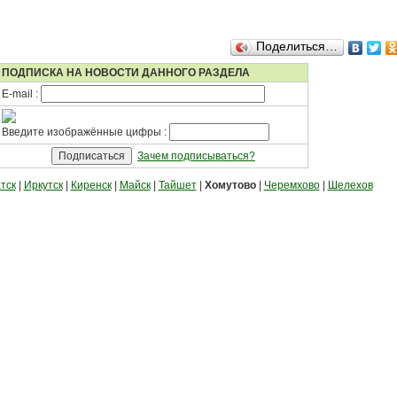
Поделиться…
ПОДПИСКА НА НОВОСТИ ДАННОГО РАЗДЕЛА
E-mail :
Введите изображённые цифры :
Зачем подписываться?
тск
|
Иркутск
|
Киренск
|
Майск
|
Тайшет
|
Хомутово
|
Черемхово
|
Шелехов