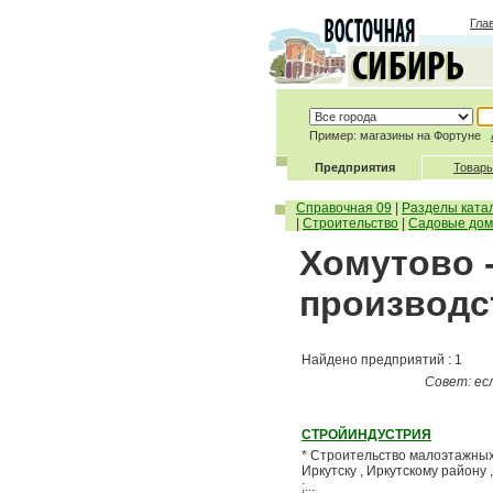
Гла
Пример: магазины на Фортуне
Предприятия
Товары
Справочная 09
|
Разделы ката
|
Строительство
|
Садовые дома
Хомутово 
производс
Найдено предприятий : 1
Совет: ес
СТРОЙИНДУСТРИЯ
* Строительство малоэтажных 
Иркутску , Иркутскому району ,
;...