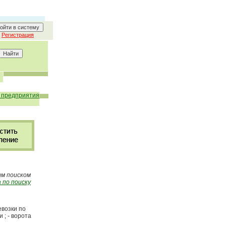
Регистрация
, предприятия
ым поиском
 по поиску
евозки по
 ; - ворота