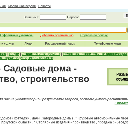
|
|
вная
Мобильная версия
Новости
Ваше имя:
Пароль:
Алфавитный указатель
Добавить организацию
Справка по поиску
 и услуги
Люди
Расширенный поиск
Телефонные коды
лога
|
Услуги
|
Строительство, ремонт
|
Ремонтно - строительные организации
 - производство, строительство
- Садовые дома -
тво, строительство
ли Вас не удовлетворили результаты запроса, воспользуйтесь расширенн
Справка
домов ( коттеджи , дачи , загородные дома ) . * Грузовые автомобильные пер
 Иркутской области . * Столярные изделия - производство , продажа : - беседки