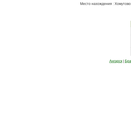
Место нахождения : Хомутово
Ангарск
|
Бра