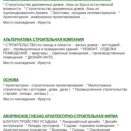
* Строительство деревянных домов , бань из бруса естественной
влажности . * Строительство деревянных домов , бань из
оцилиндрованного бревна . * Заготовка , продажа пиломатериалов . *
Архитектурное , инженерное проектирование . ...
Место нахождения : Иркутск
АЛЬТЕРНАТИВА СТРОИТЕЛЬНАЯ КОМПАНИЯ
* СТРОИТЕЛЬСТВО по городу и области : - жилых домов ; - коттеджей ,
дач ; - промышленных и гражданских зданий . * РЕМОНТ , ОТДЕЛКА
ПОМЕЩЕНИЙ : - квартиры ; - офисные помещения ; - производственные
помещения . * ДИЗАЙН ИНТЕ...
Место нахождения : Иркутск
ОСНОВА
* Архитектурно - строительное проектирование . * Малоэтажное
строительство ( коттеджи , дома , дачи ) . * Промышленное строительство
( гаражи , склады , ангары ) . ...
Место нахождения : Иркутск
ДВОРЯНСКОЕ ГНЕЗДО АРХИТЕКТУРНО-СТРОИТЕЛЬНАЯ ФИРМА
БЛАГОУСТРОЙСТВО УСАДЬБЫ : * Ландшафтный дизайн . * Дизайн
интерьеров . * Укладка тротуаров . * Садово - парковое освещение . *
Архитектурные подсветки . * Водоемы . * Газоны . * Озеленение