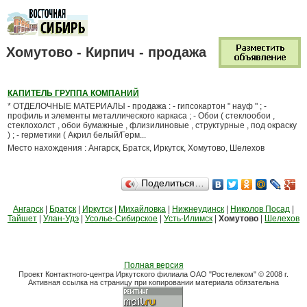
Хомутово - Кирпич - продажа
КАПИТЕЛЬ ГРУППА КОМПАНИЙ
* ОТДЕЛОЧНЫЕ МАТЕРИАЛЫ - продажа : - гипсокартон " науф " ; -
профиль и элементы металлического каркаса ; - Обои ( стеклообои ,
стеклохолст , обои бумажные , флизилиновые , структурные , под окраску
) ; - герметики ( Акрил белый/Герм...
Место нахождения : Ангарск, Братск, Иркутск, Хомутово, Шелехов
Поделиться…
Ангарск
|
Братск
|
Иркутск
|
Михайловка
|
Нижнеудинск
|
Николов Посад
|
Тайшет
|
Улан-Удэ
|
Усолье-Сибирское
|
Усть-Илимск
|
Хомутово
|
Шелехов
Полная версия
Проект Контактного-центра Иркутского филиала ОАО "Ростелеком" © 2008 г.
Активная ссылка на страницу при копировании материала обязательна