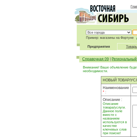
Гла
Пример: магазины на Фортуне
Предприятия
Товары
Справочная 09
|
Региональный
Внимание! Ваше объявление будет
необходимости.
НОВЫЙ ТОВАР/УС
Наименование
*
:
Описание :
Описание
товара/услуги.
Данное поле
вместе с
названием
используется в
качестве
ключевых слов
при поиске!