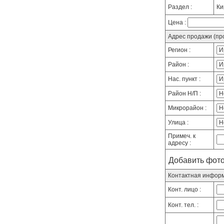
Раздел :
Ки
Цена :
Адрес продажи (про
Регион :
Район :
Нас. пункт :
Район Н/П :
Микрорайон :
Улица :
Примеч. к
адресу :
Добавить фото
Контактная инфор
Конт. лицо :
Конт. тел. :