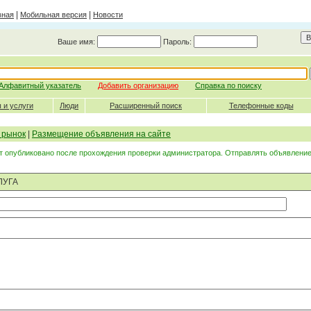
|
|
вная
Мобильная версия
Новости
Ваше имя:
Пароль:
Алфавитный указатель
Добавить организацию
Справка по поиску
 и услуги
Люди
Расширенный поиск
Телефонные коды
 рынок
|
Размещение объявления на сайте
 опубликовано после прохождения проверки администратора. Отправлять объявление
ЛУГА