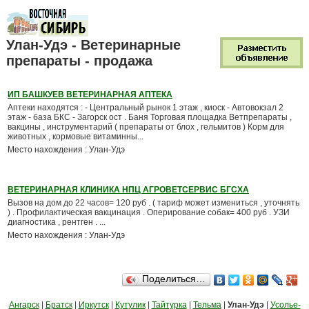
Улан-Удэ - Ветеринарные
препараты - продажа
ИП БАШКУЕВ ВЕТЕРИНАРНАЯ АПТЕКА
Аптеки находятся : - Центральный рынок 1 этаж , киоск - Автовокзал 2
этаж - база БКС - Загорск ост . Баня Торговая площадка Ветпрепараты ,
вакцины , инструментарий ( препараты от блох , гельмитов ) Корм для
животных , кормовые витаминны...
Место нахождения : Улан-Удэ
ВЕТЕРИНАРНАЯ КЛИНИКА НПЦ АГРОВЕТСЕРВИС БГСХА
Вызов на дом до 22 часов= 120 руб . ( тариф может измениться , уточнять
) . Профилактическая вакцинация . Оперирование собак= 400 руб . УЗИ
диагностика , рентген . ...
Место нахождения : Улан-Удэ
Поделиться…
Ангарск
|
Братск
|
Иркутск
|
Кутулик
|
Тайтурка
|
Тельма
|
Улан-Удэ
|
Усолье-