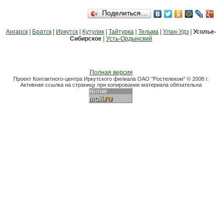
Поделиться…
Ангарск
|
Братск
|
Иркутск
|
Кутулик
|
Тайтурка
|
Тельма
|
Улан-Удэ
|
Усолье-
Сибирское
|
Усть-Ордынский
Полная версия
Проект Контактного-центра Иркутского филиала ОАО "Ростелеком" © 2008 г.
Активная ссылка на страницу при копировании материала обязательна