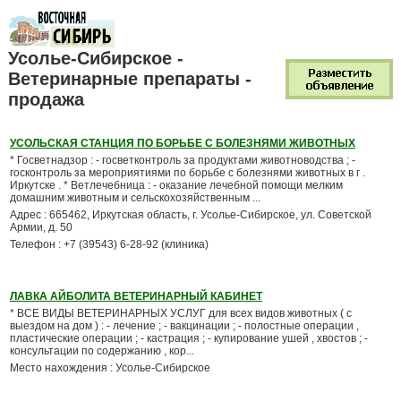
Усолье-Сибирское -
Ветеринарные препараты -
продажа
УСОЛЬСКАЯ СТАНЦИЯ ПО БОРЬБЕ С БОЛЕЗНЯМИ ЖИВОТНЫХ
* Госветнадзор : - госветконтроль за продуктами животноводства ; -
госконтроль за мероприятиями по борьбе с болезнями животных в г .
Иркутске . * Ветлечебница : - оказание лечебной помощи мелким
домашним животным и сельскохозяйственным ...
Адрес : 665462, Иркутская область, г. Усолье-Сибирское, ул. Советской
Армии, д. 50
Телефон : +7 (39543) 6-28-92 (клиника)
ЛАВКА АЙБОЛИТА ВЕТЕРИНАРНЫЙ КАБИНЕТ
* ВСЕ ВИДЫ ВЕТЕРИНАРНЫХ УСЛУГ для всех видов животных ( с
выездом на дом ) : - лечение ; - вакцинации ; - полостные операции ,
пластические операции ; - кастрация ; - купирование ушей , хвостов ; -
консультации по содержанию , кор...
Место нахождения : Усолье-Сибирское