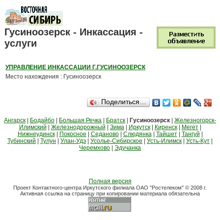
Гусиноозерск - Инкассация -
услуги
УПРАВЛЕНИЕ ИНКАССАЦИИ Г.ГУСИНООЗЕРСК
Место нахождения : Гусиноозерск
Поделиться…
Ангарск
|
Бодайбо
|
Большая Речка
|
Братск
|
Гусиноозерск
|
Железногорск-
Илимский
|
Железнодорожный
|
Зима
|
Иркутск
|
Киренск
|
Мегет
|
Нижнеудинск
|
Покосное
|
Седаново
|
Слюдянка
|
Тайшет
|
Тангуй
|
Тубинский
|
Тулун
|
Улан-Удэ
|
Усолье-Сибирское
|
Усть-Илимск
|
Усть-Кут
|
Черемхово
|
Эдучанка
Полная версия
Проект Контактного-центра Иркутского филиала ОАО "Ростелеком" © 2008 г.
Активная ссылка на страницу при копировании материала обязательна