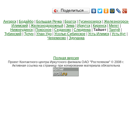
Поделиться…
Ангарск
|
Бодайбо
|
Большая Речка
|
Братск
|
Гусиноозерск
|
Железногорск-
Илимский
|
Железнодорожный
|
Зима
|
Иркутск
|
Киренск
|
Мегет
|
Нижнеудинск
|
Покосное
|
Седаново
|
Слюдянка
|
Тайшет
|
Тангуй
|
Тубинский
|
Тулун
|
Улан-Удэ
|
Усолье-Сибирское
|
Усть-Илимск
|
Усть-Кут
|
Черемхово
|
Эдучанка
Полная версия
Проект Контактного-центра Иркутского филиала ОАО "Ростелеком" © 2008 г.
Активная ссылка на страницу при копировании материала обязательна