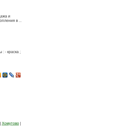
дажа и
пления в ...
: - краска ;
|
Хомутово
|