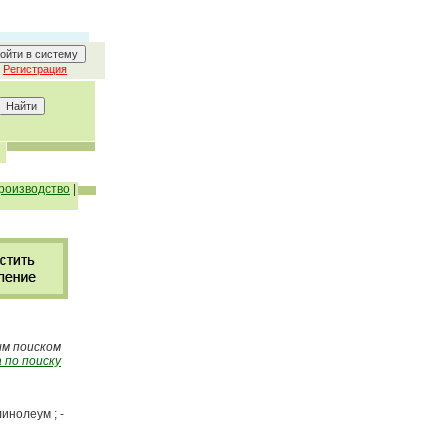
Регистрация
роизводство
|
ым поиском
 по поиску
линолеум ; -