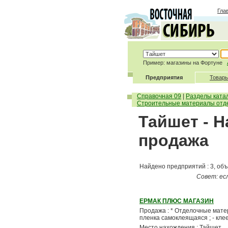
Гла
Пример: магазины на Фортуне
Предприятия
Товары
Справочная 09
|
Разделы ката
Строительные материалы отд
Тайшет - 
продажа
Найдено предприятий : 3, объ
Совет: ес
ЕРМАК ПЛЮС МАГАЗИН
Продажа : * Отделочные материа
пленка самоклеящаяся ; - клеенк
Место нахождения : Тайшет