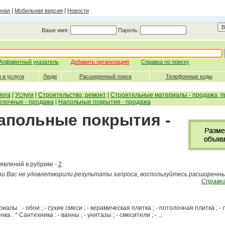
|
|
вная
Мобильная версия
Новости
Ваше имя:
Пароль:
Алфавитный указатель
Добавить организацию
Справка по поиску
 и услуги
Люди
Расширенный поиск
Телефонные коды
лога
|
Услуги
|
Строительство, ремонт
|
Строительные материалы - продажа, п
елочные - продажа
|
Напольные покрытия - продажа
Напольные покрытия -
явлений в рубрике -
2
ли Вас не удовлетворили результаты запроса, воспользуйтесь расширенн
Справка
лы : - обои ; - сухие смеси ; - керамическая плитка ; - потолочная плитка ; - 
а . * Сантехника : - ванны ; - унитазы ; - смесители ; - ...