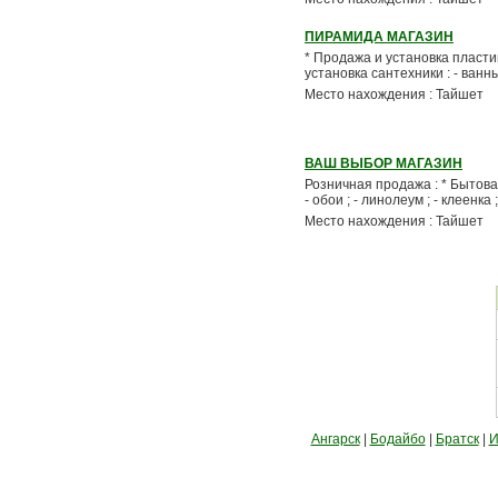
ПИРАМИДА МАГАЗИН
* Продажа и установка пластик
установка сантехники : - ванны
Место нахождения : Тайшет
ВАШ ВЫБОР МАГАЗИН
Розничная продажа : * Бытовая
- обои ; - линолеум ; - клеенка
Место нахождения : Тайшет
Ангарск
|
Бодайбо
|
Братск
|
И