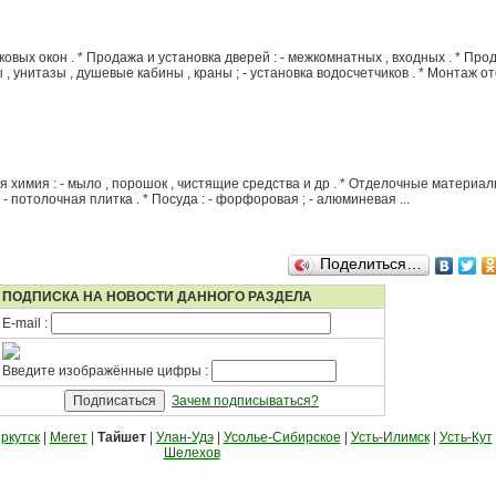
овых окон . * Продажа и установка дверей : - межкомнатных , входных . * Про
 , унитазы , душевые кабины , краны ; - установка водосчетчиков . * Монтаж ото
 химия : - мыло , порошок , чистящие средства и др . * Отделочные материалы 
 ; - потолочная плитка . * Посуда : - форфоровая ; - алюминевая ...
Поделиться…
ПОДПИСКА НА НОВОСТИ ДАННОГО РАЗДЕЛА
E-mail :
Введите изображённые цифры :
Зачем подписываться?
ркутск
|
Мегет
|
Тайшет
|
Улан-Удэ
|
Усолье-Сибирское
|
Усть-Илимск
|
Усть-Кут
Шелехов