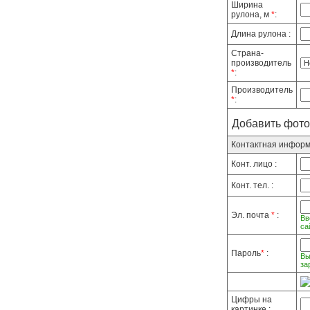
Ширина
рулона, м
*
:
Длина рулона :
Страна-
производитель
*
:
Производитель
*
:
Добавить фото
Контактная инфор
Конт. лицо :
Конт. тел. :
Эл. почта
*
:
Вв
са
Пароль
*
:
Вы
за
Цифры на
картинке :