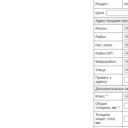
Раздел :
На
Цена :
Адрес продажи (про
Регион :
Район :
Нас. пункт :
Район Н/П :
Микрорайон :
Улица :
Примеч. к
адресу :
Дополнительные с
Класс
*
:
Общая
толщина, мм.
*
:
Толщина
защит. слоя,
мм. :