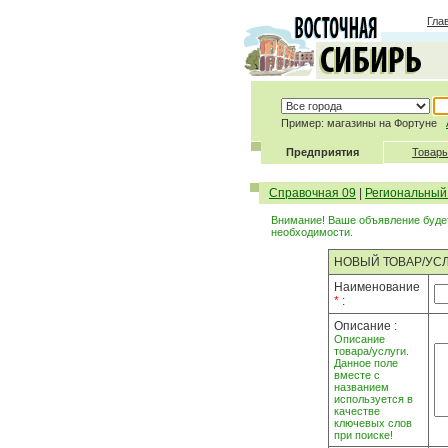
Гла
Пример: магазины на Фортуне
Предприятия
Товары
Справочная 09
|
Региональный
Внимание! Ваше объявление будет
необходимости.
НОВЫЙ ТОВАР/УС
Наименование
*
:
Описание :
Описание
товара/услуги.
Данное поле
вместе с
названием
используется в
качестве
ключевых слов
при поиске!