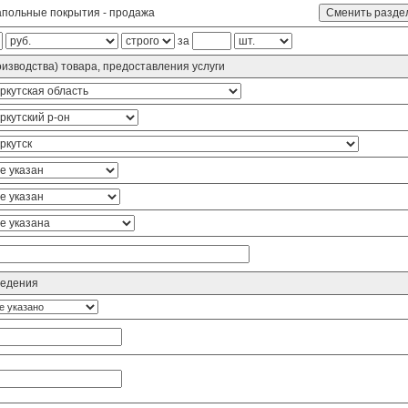
польные покрытия - продажа
за
изводства) товара, предоставления услуги
ведения