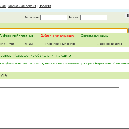
|
|
вная
Мобильная версия
Новости
Ваше имя:
Пароль:
Алфавитный указатель
Добавить организацию
Справка по поиску
 и услуги
Люди
Расширенный поиск
Телефонные коды
 рынок
|
Размещение объявления на сайте
 опубликовано после прохождения проверки администратора. Отправлять объявление
ЛУГА