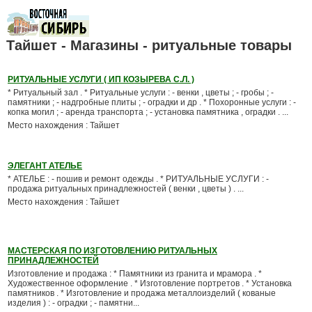
Тайшет - Магазины - ритуальные товары
РИТУАЛЬНЫЕ УСЛУГИ ( ИП КОЗЫРЕВА С.Л. )
* Ритуальный зал . * Ритуальные услуги : - венки , цветы ; - гробы ; -
памятники ; - надгробные плиты ; - оградки и др . * Похоронные услуги : -
копка могил ; - аренда транспорта ; - установка памятника , оградки . ...
Место нахождения : Тайшет
ЭЛЕГАНТ АТЕЛЬЕ
* АТЕЛЬЕ : - пошив и ремонт одежды . * РИТУАЛЬНЫЕ УСЛУГИ : -
продажа ритуальных принадлежностей ( венки , цветы ) . ...
Место нахождения : Тайшет
МАСТЕРСКАЯ ПО ИЗГОТОВЛЕНИЮ РИТУАЛЬНЫХ
ПРИНАДЛЕЖНОСТЕЙ
Изготовление и продажа : * Памятники из гранита и мрамора . *
Художественное оформление . * Изготовление портретов . * Установка
памятников . * Изготовление и продажа металлоизделий ( кованые
изделия ) : - оградки ; - памятни...