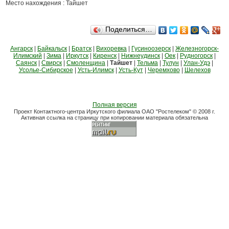
Место нахождения : Тайшет
Поделиться…
Ангарск
|
Байкальск
|
Братск
|
Вихоревка
|
Гусиноозерск
|
Железногорск-
Илимский
|
Зима
|
Иркутск
|
Киренск
|
Нижнеудинск
|
Оек
|
Рудногорск
|
Саянск
|
Свирск
|
Смоленщина
|
Тайшет
|
Тельма
|
Тулун
|
Улан-Удэ
|
Усолье-Сибирское
|
Усть-Илимск
|
Усть-Кут
|
Черемхово
|
Шелехов
Полная версия
Проект Контактного-центра Иркутского филиала ОАО "Ростелеком" © 2008 г.
Активная ссылка на страницу при копировании материала обязательна