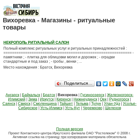
Вихоревка - Магазины - ритуальные
товары
НЕКРОПОЛЬ РИТУАЛЬНЫЙ САЛОН
Полный комплекс ритуальных услуг и ритуальных принадлежностей :
=========================================================== -
памятники ; - плитка для облицовки могил и дорожек ; - оградки
стандартные и под заказ ; - гробы , венки ; ...
Место нахождения : Братск, Вихоревка
Поделиться…
Ангарск
|
Байкальск
|
Братск
|
Вихоревка
|
Гусиноозерск
|
Железногорск-
Илимский
|
Зима
|
Иркутск
|
Киренск
|
Нижнеудинск
|
Оек
|
Рудногорск
|
Саянск
|
Свирск
|
Смоленщина
|
Тайшет
|
Тельма
|
Тулун
|
Улан-Удэ
|
Усолье-
Сибирское
|
Усть-Илимск
|
Усть-Кут
|
Черемхово
|
Шелехов
Полная версия
Проект Контактного-центра Иркутского филиала ОАО "Ростелеком" © 2008 г.
Активная ссылка на страницу при копировании материала обязательна