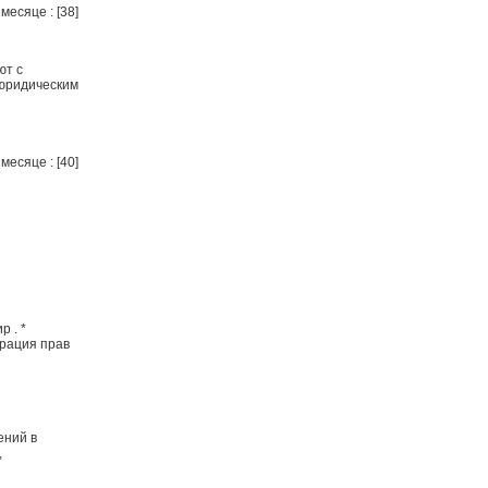
месяце : [38]
ют с
 юридическим
месяце : [40]
 . *
трация прав
ений в
,