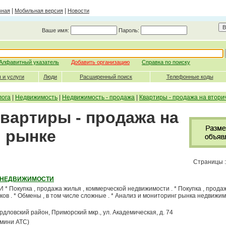
|
|
вная
Мобильная версия
Новости
Ваше имя:
Пароль:
Алфавитный указатель
Добавить организацию
Справка по поиску
 и услуги
Люди
Расширенный поиск
Телефонные коды
лога
|
Недвижимость
|
Недвижимость - продажа
|
Квартиры - продажа на втори
Квартиры - продажа на
 рынке
Страницы 
 НЕДВИЖИМОСТИ
купка , продажа жилья , коммерческой недвижимости . * Покупка , продаж
в . * Обмены , в том числе сложные . * Анализ и мониторинг рынка недвижимо
вердловский район, Приморский мкр., ул. Академическая, д. 74
(мини АТС)