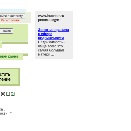
www.ircenter.ru
рекомендует
Регистрация
Золотые правила
в сфере
недвижимости
Недвижимость –
чаще всего это
самая большая
матери ...
чном рынке
:
[0]
[
1
] [
2
]
а ,
сти . *