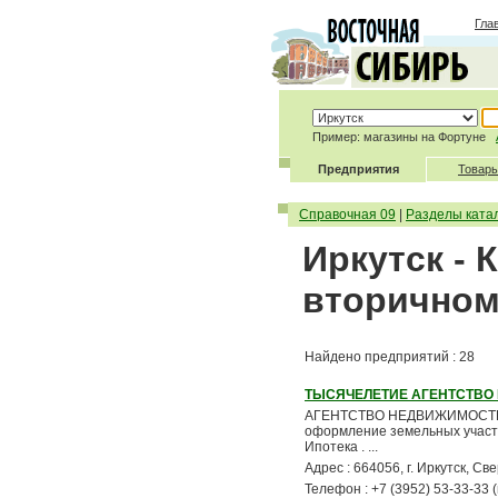
Гла
Пример: магазины на Фортуне
Предприятия
Товары
Справочная 09
|
Разделы ката
Иркутск - 
вторичном
Найдено предприятий : 28
ТЫСЯЧЕЛЕТИЕ АГЕНТСТВО
АГЕНТСТВО НЕДВИЖИМОСТИ * По
оформление земельных участко
Ипотека . ...
Адрес : 664056, г. Иркутск, С
Телефон : +7 (3952) 53-33-33 