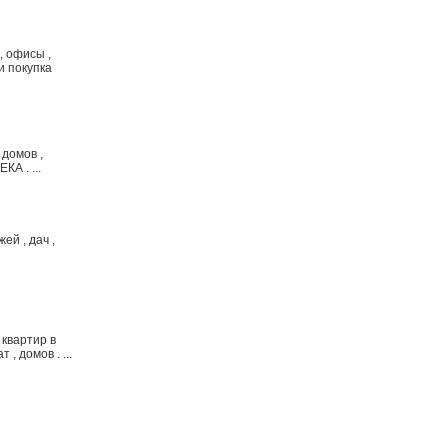
 офисы ,
 и покупка
 домов ,
КА . ...
й , дач ,
 квартир в
, домов . ...