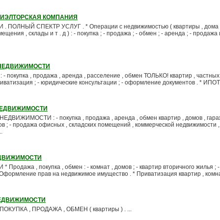
РИЭЛТОРСКАЯ КОМПАНИЯ
ОЛНЫЙ СПЕКТР УСЛУГ . * Операции с недвижимостью ( квартиры , дома ,
ения , склады и т . д ) : - покупка ; - продажа ; - обмен ; - аренда ; - продажа
 НЕДВИЖИМОСТИ
покупка , продажа , аренда , расселение , обмен ТОЛЬКО! квартир , частных
приватизация ; - юридические консультации ; - оформление документов . * ИПОТЕ
НЕДВИЖИМОСТИ
ИЖИМОСТИ : - покупка , продажа , аренда , обмен квартир , домов , гараже
ов ; - продажа офисных , складских помещений , коммерческой недвижимости ,
.
ЕДВИЖИМОСТИ
дажа , покупка , обмен : - комнат , домов ; - квартир вторичного жилья ; -
Оформление прав на недвижимое имущество . * Приватизация квартир , комнат 
НЕДВИЖИМОСТИ
КУПКА , ПРОДАЖА , ОБМЕН ( квартиры ) . ...