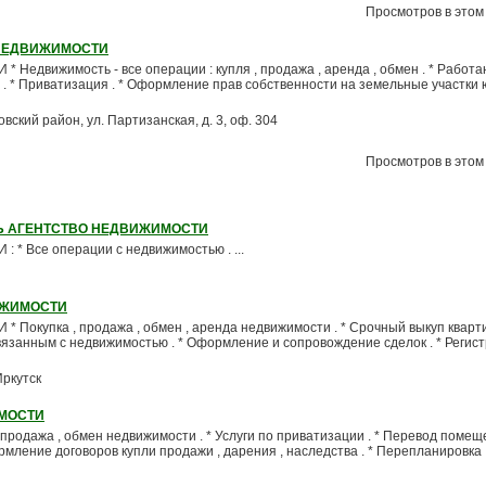
Просмотров в этом 
 НЕДВИЖИМОСТИ
движимость - все операции : купля , продажа , аренда , обмен . * Работа
. * Приватизация . * Оформление прав собственности на земельные участки
ровский район, ул. Партизанская, д. 3, оф. 304
Просмотров в этом 
Ь АГЕНТСТВО НЕДВИЖИМОСТИ
 Все операции с недвижимостью . ...
ИЖИМОСТИ
купка , продажа , обмен , аренда недвижимости . * Срочный выкуп квартир
вязанным с недвижимостью . * Оформление и сопровождение сделок . * Регис
Иркутск
МОСТИ
, продажа , обмен недвижимости . * Услуги по приватизации . * Перевод помещ
рмление договоров купли продажи , дарения , наследства . * Перепланировка 