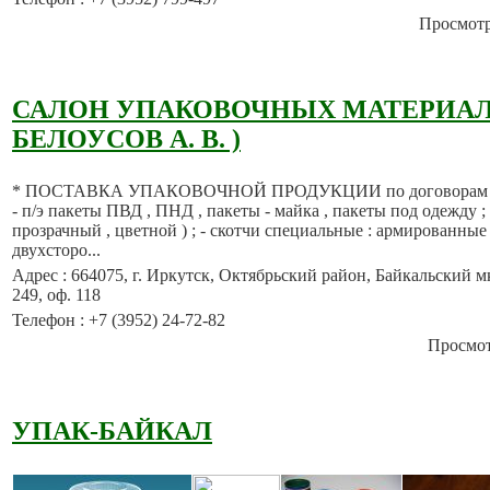
Просмотро
САЛОН УПАКОВОЧНЫХ МАТЕРИАЛО
БЕЛОУСОВ А. В. )
* ПОСТАВКА УПАКОВОЧНОЙ ПРОДУКЦИИ по договорам со с
- п/э пакеты ПВД , ПНД , пакеты - майка , пакеты под одежду ; 
прозрачный , цветной ) ; - скотчи специальные : армированные 
двухсторо...
Адрес : 664075, г. Иркутск, Октябрьский район, Байкальский мкр
249, оф. 118
Телефон : +7 (3952) 24-72-82
Просмотр
УПАК-БАЙКАЛ