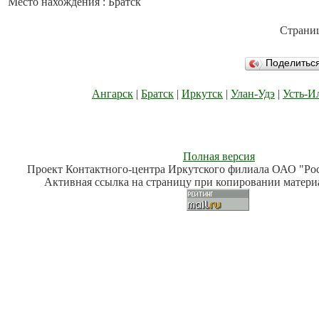
Место нахождения : Братск
Страни
Поделить
Ангарск
|
Братск
|
Иркутск
|
Улан-Удэ
|
Усть-И
Полная версия
Проект Контактного-центра Иркутского филиала ОАО "Рост
Активная ссылка на страницу при копировании материа