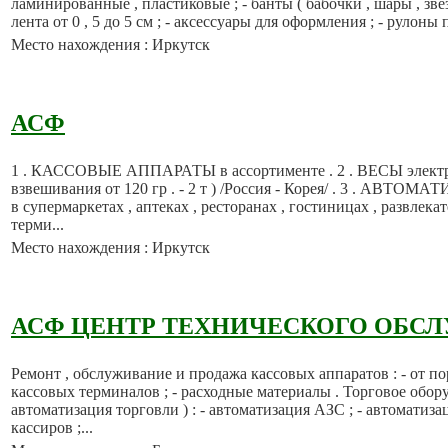
ламинированные , пластиковые ; - банты ( бабочки , шары , звезд
лента от 0 , 5 до 5 см ; - аксессуары для оформления ; - рулоны 
Место нахождения : Иркутск
АСФ
1 . КАССОВЫЕ АППАРАТЫ в ассортименте . 2 . ВЕСЫ электр
взвешивания от 120 гр . - 2 т ) /Россия - Корея/ . 3 . АВ
в супермаркетах , аптеках , ресторанах , гостиницах , развлека
терми...
Место нахождения : Иркутск
АСФ ЦЕНТР ТЕХНИЧЕСКОГО ОБС
Ремонт , обслуживание и продажа кассовых аппаратов : - от п
кассовых терминалов ; - расходные материалы . Торговое обор
автоматизация торговли ) : - автоматизация АЗС ; - автоматиза
кассиров ;...