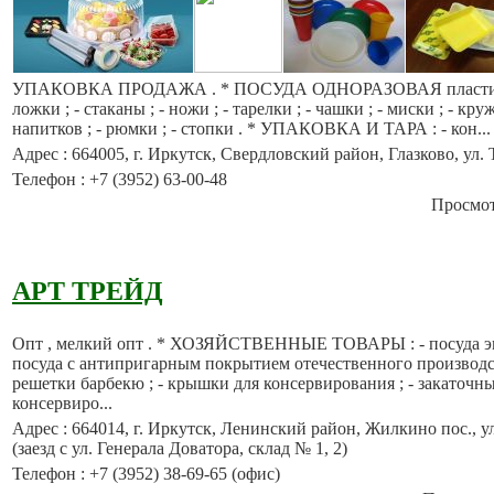
УПАКОВКА ПРОДАЖА . * ПОСУДА ОДНОРАЗОВАЯ пластикова
ложки ; - стаканы ; - ножи ; - тарелки ; - чашки ; - миски ; - кр
напитков ; - рюмки ; - стопки . * УПАКОВКА И ТАРА : - кон...
Адрес : 664005, г. Иркутск, Свердловский район, Глазково, ул. 
Телефон : +7 (3952) 63-00-48
Просмотр
АРТ ТРЕЙД
Опт , мелкий опт . * ХОЗЯЙСТВЕННЫЕ ТОВАРЫ : - посуда эм
посуда с антипригарным покрытием отечественного производств
решетки барбекю ; - крышки для консервирования ; - закаточ
консервиро...
Адрес : 664014, г. Иркутск, Ленинский район, Жилкино пос., ул.
(заезд с ул. Генерала Доватора, склад № 1, 2)
Телефон : +7 (3952) 38-69-65 (офис)