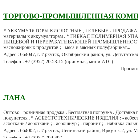
ТОРГОВО-ПРОМЫШЛЕННАЯ КОМП
* АККУМУЛЯТОРЫ КИСЛОТНЫЕ , ГЕЛЕВЫЕ - ПРОДАЖА . 
материалы к аккумуляторам . * ГИБКАЯ ПОЛИМЕРНАЯ У
ПИЩЕВОЙ И ПЕРЕРАБАТЫВАЮЩЕЙ ПРОМЫШЛЕННОСТИ : 
масложировых продуктов ; - мяса и мясных полуфабрикат...
Адрес : 664047, г. Иркутск, Октябрьский район, ул. Депутатская
Телефон : +7 (3952) 20-53-15 (приемная, мини АТС)
Просмотр
ЛАНА
Оптово - розничная продажа . Бесплатная погрузка . Доставка г
покупателя . * АСБЕСТОТЕХНИЧЕСКИЕ ИЗДЕЛИЯ : - асбест ; -
асботкань / асботкани ; - асбошнур ; - паронит ; - набивка сальни
Адрес : 664002, г. Иркутск, Ленинский район, Иркутск-2, ул. Ми
Телефон : +7 (3952) 799-497