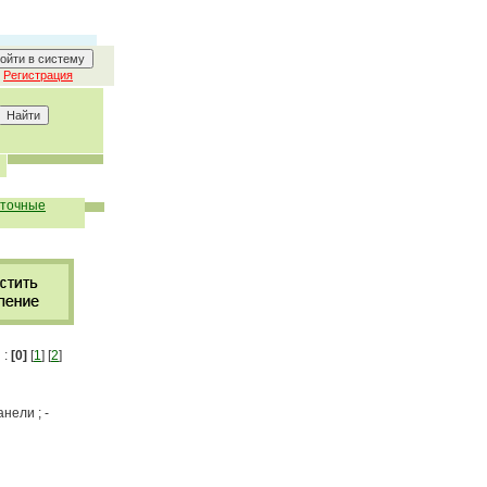
Регистрация
точные
 :
[0]
[
1
] [
2
]
нели ; -