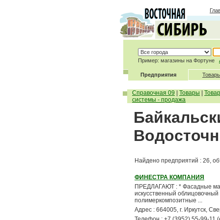
Гла
Пример: магазины на Фортуне
Предприятия
Товары
Справочная 09
|
Товары
|
Това
системы - продажа
Байкальски
Водосточн
Найдено предприятий : 26, об
ФИНЕСТРА КОМПАНИЯ
ПРЕДЛАГАЮТ : * Фасадные мате
искусственный облицовочный ка
полимеркомпозитные ...
Адрес : 664005, г. Иркутск, Св
Телефон : +7 (3952) 55-99-11 