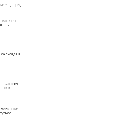
месяце : [19]
штендеры ; -
а - и...
со склада в
 - сэндвич -
ные в...
 мобильная ;
футбол...