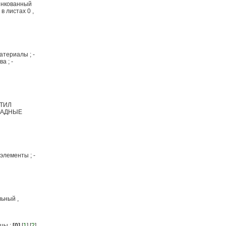
инкованный
в листах 0 ,
териалы ; -
а ; -
СТИЛ
АСАДНЫЕ
 элементы ; -
льный ,
цы :
[0]
[
1
] [
2
]