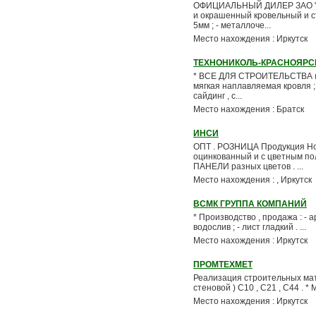
ОФИЦИАЛЬНЫЙ ДИЛЕР ЗАО " 
и окрашенный кровельный и сте
5мм ; - металлоче...
Место нахождения : Иркутск
ТЕХНОНИКОЛЬ-КРАСНОЯРСК
* ВСЕ ДЛЯ СТРОИТЕЛЬСТВА ( с
мягкая наплавляемая кровля ; 
сайдинг , с...
Место нахождения : Братск
ИНСИ
ОПТ . РОЗНИЦА Продукция Нов
оцинкованный и с цветным п
ПАНЕЛИ разных цветов . ...
Место нахождения : , Иркутск
ВСМК ГРУППА КОМПАНИЙ
* Производство , продажа : - 
водослив ; - лист гладкий . ...
Место нахождения : Иркутск
ПРОМТЕХМЕТ
Реализация строительных матер
стеновой ) С10 , С21 , С44 . *
Место нахождения : Иркутск