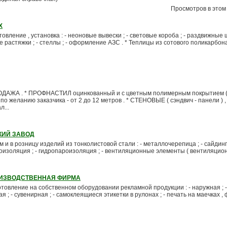
Просмотров в этом 
Х
ление , установка : - неоновые вывески ; - световые короба ; - раздвижные 
растяжки ; - стеллы ; - оформление АЗС . * Теплицы из сотового поликарбонат
ЖА . * ПРОФНАСТИЛ оцинкованный и с цветным полимерным покрытием ( 
 по желанию заказчика - от 2 до 12 метров . * СТЕНОВЫЕ ( сэндвич - панели ) ,
...
КИЙ ЗАВОД
и в розницу изделий из тонколистовой стали : - металлочерепица ; - сайдинг ;
лоизоляция ; - гидропароизоляция ; - вентиляционные элементы ( вентиляцион
ОИЗВОДСТВЕННАЯ ФИРМА
отовление на собственном оборудовании рекламной продукции : - наружная ; -
 ; - сувенирная ; - самоклеящиеся этикетки в рулонах ; - печать на маечках , 