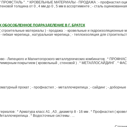
ПРОФСТАЛЬ " . * КРОВЕЛЬНЫЕ МАТЕРИАЛЫ - ПРОДАЖА : - профнастил оц
новой толщина от 0 , 4 мм до 0 , 5 мм в ассортименте ; - сталь оцинкованная 
 ОБОСОБЛЕННОЕ ПОДРАЗДЕЛЕНИЕ В Г. БРАТСК
троительные материалы ) - продажа : - кровельные и гидроизоляционные ма
- гибкая черепица , натуральная черепица ; - теплоизоляция для строительств
о - Липецкого и Магнитогорского металлургических комбинатов . * ПРОФНА
олимерным покрытием ( кровельный , стеновой ) . * МЕТАЛЛОСАЙДИНГ . * Ф
арматурный прокат ; - профнастил ; - металлочерепица ; - сайдинг ; - доборные
иалов : * Арматура класс А1 , А3 , диаметр 8 - 16 мм . * Профнастил ( крове
 Металлочерепица . * Водосточные системы . ...
Страни