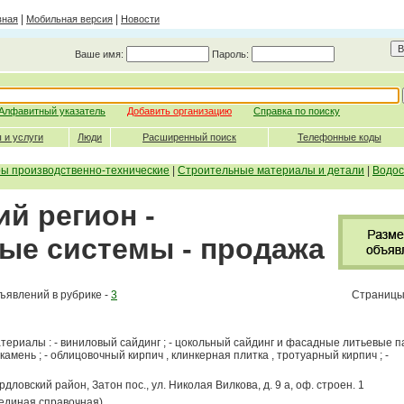
|
|
вная
Мобильная версия
Новости
Ваше имя:
Пароль:
Алфавитный указатель
Добавить организацию
Справка по поиску
 и услуги
Люди
Расширенный поиск
Телефонные коды
ры производственно-технические
|
Строительные материалы и детали
|
Водос
й регион -
ые системы - продажа
ъявлений в рубрике -
3
Страницы
риалы : - виниловый сайдинг ; - цокольный сайдинг и фасадные литьевые па
мень ; - облицовочный кирпич , клинкерная плитка , тротуарный кирпич ; -
ердловский район, Затон пос., ул. Николая Вилкова, д. 9 а, оф. строен. 1
(единая справочная)