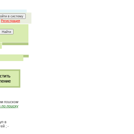
Регистрация
ым поиском
 по поиску
уп в
й ; -