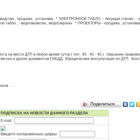
ство , продажа , установка . * ЭЛЕКТРОННОЕ ТАБЛО : - бегущая строка ; - 
вное табло ; - видеовывески , видеоэкраны . * ПРОЕКТОРЫ - продажа , установка ,
а на место ДТП в любое время суток ( тел . 95 - 45 - 40 ) . Оказание правов
мотра и других документов ГИБДД . Юридические консультации по ДТП . Конс
ов . ...
Поделиться…
ПОДПИСКА НА НОВОСТИ ДАННОГО РАЗДЕЛА
E-mail :
Введите изображённые цифры :