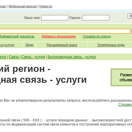
|
|
вная
Мобильная версия
Новости
Ваше имя:
Пароль:
Алфавитный указатель
Добавить организацию
Справка по поиску
 и услуги
Люди
Расширенный поиск
Телефонные коды
лога
|
Связь
|
Связь - услуги
|
Беспроводная связь - услуги
й регион -
ая связь - услуги
ли Вас не удовлетворили результаты запроса, воспользуйтесь расширенн
Справка
ной связи ( 506 - ХХХ ) ; - услуги передачи данных ; - высокоскоростной дост
оты по модернизации систем связи клиентов и построение корпоративных сете