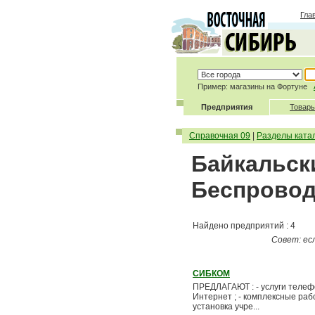
Гла
Пример: магазины на Фортуне
Предприятия
Товары
Справочная 09
|
Разделы ката
Байкальски
Беспроводн
Найдено предприятий : 4
Совет: ес
СИБКОМ
ПРЕДЛАГАЮТ : - услуги телефон
Интернет ; - комплексные раб
установка учре...