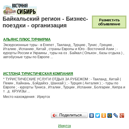
Байкальский регион - Бизнес-
поездки - организация
АЛЬЯНС ПЛЮС ТУРФИРМА
Экскурсионные туры - в Египет , Таиланд , Турцию , Тунис , Грецию ,
Италию , Испанию , Китай , страны Европы и Юго - Восточной Азии ; -
курорты России и Украины , туры на оз . Байкал ( Ольхон , базы отдыха ) ,
автобусные туры по Европе ...
ИСТЛЭНД ТУРИСТИЧЕСКАЯ КОМПАНИЯ
* ТУРИСТИЧЕСКИЕ УСЛУГИ ОТДЫХ ЗА РУБЕЖОМ : - Таиланд , Китай (
Пекин , Хайнань , Бэйдайхэ , Шанхай ) ; - Турция ( Анталия ) ; - туры по
Европе ; - курорты Туниса , Италии , Турции , Испании , Болгарии , Кипра и
т . д . КРУИЗЫ ...
Место нахождения : Иркутск
Поделиться…
Иркутск