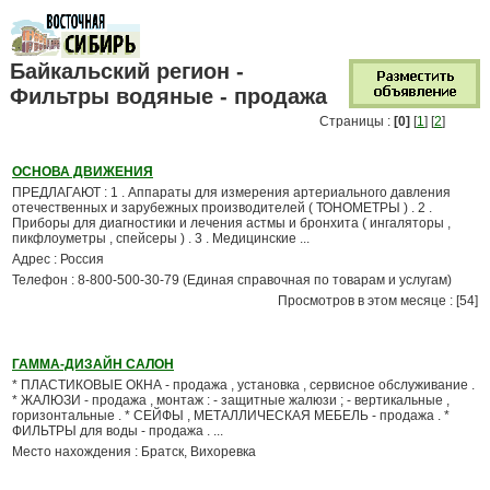
Байкальский регион -
Фильтры водяные - продажа
Страницы :
[0]
[
1
] [
2
]
ОСНОВА ДВИЖЕНИЯ
ПРЕДЛАГАЮТ : 1 . Аппараты для измерения артериального давления
отечественных и зарубежных производителей ( ТОНОМЕТРЫ ) . 2 .
Приборы для диагностики и лечения астмы и бронхита ( ингаляторы ,
пикфлоуметры , спейсеры ) . 3 . Медицинские ...
Адрес : Россия
Телефон : 8-800-500-30-79 (Единая справочная по товарам и услугам)
Просмотров в этом месяце : [54]
ГАММА-ДИЗАЙН САЛОН
* ПЛАСТИКОВЫЕ ОКНА - продажа , установка , сервисное обслуживание .
* ЖАЛЮЗИ - продажа , монтаж : - защитные жалюзи ; - вертикальные ,
горизонтальные . * СЕЙФЫ , МЕТАЛЛИЧЕСКАЯ МЕБЕЛЬ - продажа . *
ФИЛЬТРЫ для воды - продажа . ...
Место нахождения : Братск, Вихоревка