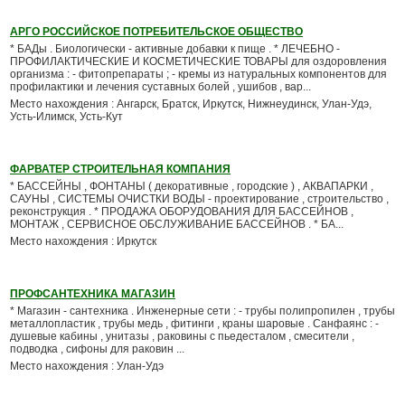
АРГО РОССИЙСКОЕ ПОТРЕБИТЕЛЬСКОЕ ОБЩЕСТВО
* БАДы . Биологически - активные добавки к пище . * ЛЕЧЕБНО -
ПРОФИЛАКТИЧЕСКИЕ И КОСМЕТИЧЕСКИЕ ТОВАРЫ для оздоровления
организма : - фитопрепараты ; - кремы из натуральных компонентов для
профилактики и лечения суставных болей , ушибов , вар...
Место нахождения : Ангарск, Братск, Иркутск, Нижнеудинск, Улан-Удэ,
Усть-Илимск, Усть-Кут
ФАРВАТЕР СТРОИТЕЛЬНАЯ КОМПАНИЯ
* БАССЕЙНЫ , ФОНТАНЫ ( декоративные , городские ) , АКВАПАРКИ ,
САУНЫ , СИСТЕМЫ ОЧИСТКИ ВОДЫ - проектирование , строительство ,
реконструкция . * ПРОДАЖА ОБОРУДОВАНИЯ ДЛЯ БАССЕЙНОВ ,
МОНТАЖ , СЕРВИСНОЕ ОБСЛУЖИВАНИЕ БАССЕЙНОВ . * БА...
Место нахождения : Иркутск
ПРОФСАНТЕХНИКА МАГАЗИН
* Магазин - сантехника . Инженерные сети : - трубы полипропилен , трубы
металлопластик , трубы медь , фитинги , краны шаровые . Санфаянс : -
душевые кабины , унитазы , раковины с пьедесталом , смесители ,
подводка , сифоны для раковин ...
Место нахождения : Улан-Удэ