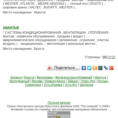
ТЕХНИЧЕСКОЕ ОБОРУДОВАНИЕ - продажа , монтаж : - водонагреватели
( WESTER , ATLANTIC , WESPE HEIZUNG ) ; - теплый пол ( ENSTO ) ; -
шаровые краны ( VALTEC , BUGATTI , WESTER )...
Место нахождения : Иркутск
АВАНТАЖ
* СИСТЕМЫ КОНДИЦИОНИРОВАНИЯ , ВЕНТИЛЯЦИИ , ОТОПЛЕНИЯ -
монтаж , сервисное обслуживание , продажа ( кредит ) : -
микроклиматическое оборудование ( увлажнение , осушение , очистка
воздуха ) ; - кондиционеры ; - вентиляция ( канальные вентил...
Место нахождения : Братск
Страницы :
[0]
[
1
] [
2
]
Поделиться…
Ангарск
|
Братск
|
Вихоревка
|
Железногорск-Илимский
|
Иркутск
|
Молодежный
|
Москва
|
Нижнеудинск
|
Тайшет
|
Улан-Удэ
|
Усолье-
Сибирское
|
Усть-Илимск
|
Усть-Кут
|
Шелехов
Полная версия
Проект Контактного-центра Иркутского филиала ОАО "Ростелеком" © 2008 г.
Активная ссылка на страницу при копировании материала обязательна