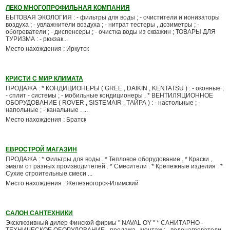
ЛЕКО МНОГОПРОФИЛЬНАЯ КОМПАНИЯ
БЫТОВАЯ ЭКОЛОГИЯ : - фильтры для воды ; - очистители и ионизаторы
воздуха ; - увлажнители воздуха ; - нитрат тестеры , дозиметры ; -
обогреватели ; - диспенсеры ; - очистка воды из скважин ; ТОВАРЫ ДЛЯ
ТУРИЗМА : - рюкзак...
Место нахождения : Иркутск
КРИСТИ С МИР КЛИМАТА
ПРОДАЖА : * КОНДИЦИОНЕРЫ ( GREE , DAIKIN , KENTATSU ) : - оконные ;
- сплит - системы ; - мобильные кондиционеры . * ВЕНТИЛЯЦИОННОЕ
ОБОРУДОВАНИЕ ( ROVER , SISTEMAIR , ТАЙРА ) : - настольные ; -
напольные ; - канальные . ...
Место нахождения : Братск
ЕВРОСТРОЙ МАГАЗИН
ПРОДАЖА : * Фильтры для воды . * Тепловое оборудование . * Краски ,
эмали от разных производителей . * Смесители . * Крепежные изделия . *
Сухие строительные смеси ...
Место нахождения : Железногорск-Илимский
САЛОН САНТЕХНИКИ
Эксклюзивный дилер Финской фирмы " NAVAL OY " * САНИТАРНО -