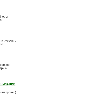
блеры ,
 : -
 , удочки ,
ы ; -
стровое
нарики
ГАНИЗАЦИИ
- патроны (