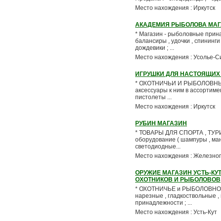
Место нахождения : Иркутск
АКАДЕМИЯ РЫБОЛОВА МА
* Магазин - рыболовные прина
балансиры , удочки , спининги 
дождевики ; ...
Место нахождения : Усолье-С
ИГРУШКИ ДЛЯ НАСТОЯЩИХ
* ОХОТНИЧЬИ И РЫБОЛОВНЫЕ ПР
аксессуары к ним в ассортимент
пистолеты ...
Место нахождения : Иркутск
РУБИН МАГАЗИН
* ТОВАРЫ ДЛЯ СПОРТА , ТУРИЗ
оборудование ( шампуры , ман
светодиодные...
Место нахождения : Железно
ОРУЖИЕ МАГАЗИН УСТЬ-КУ
ОХОТНИКОВ И РЫБОЛОВОВ
* ОХОТНИЧЬЕ и РЫБОЛОВНОЕ С
нарезные , гладкоствольные , к
принадлежности ; ...
Место нахождения : Усть-Кут