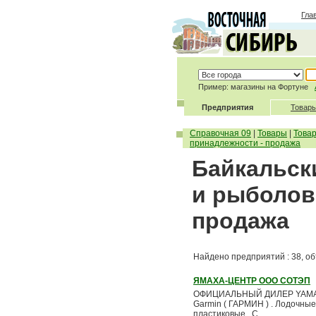
Гла
Пример: магазины на Фортуне
Предприятия
Товары
Справочная 09
|
Товары
|
Това
принадлежности - продажа
Байкальск
и рыболов
продажа
Найдено предприятий : 38, об
ЯМАХА-ЦЕНТР ООО СОТЭП
ОФИЦИАЛЬНЫЙ ДИЛЕР YAMAHA
Garmin ( ГАРМИН ) . Лодочные
пластиковые . С...