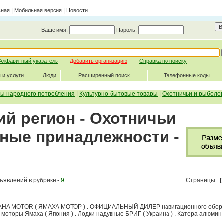
|
|
вная
Мобильная версия
Новости
Ваше имя:
Пароль:
Алфавитный указатель
Добавить организацию
Справка по поиску
 и услуги
Люди
Расширенный поиск
Телефонные коды
ры народного потребления
|
Культурно-бытовые товары
|
Охотничьи и рыболо
ий регион - Охотничьи
ные принадлежности -
ъявлений в рубрике -
9
Страницы :
[
 MOTOR ( ЯМАХА МОТОР ) . ОФИЦИАЛЬНЫЙ ДИЛЕР навигационного обор
 моторы Ямаха ( Япония ) . Лодки надувные БРИГ ( Украина ) . Катера алюмин