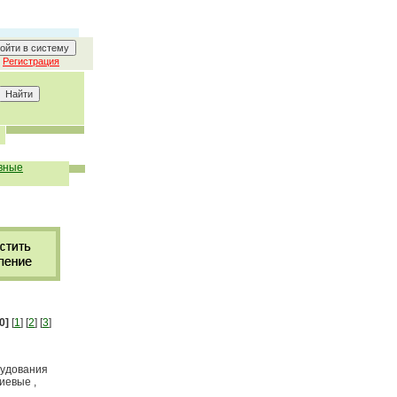
Регистрация
вные
0]
[
1
] [
2
] [
3
]
удования
иевые ,