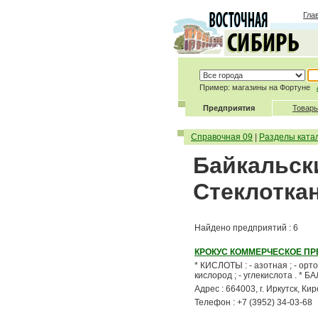
Гла
Пример: магазины на Фортуне
Предприятия
Товары
Справочная 09
|
Разделы ката
Байкальски
Стеклотка
Найдено предприятий : 6
КРОКУС КОММЕРЧЕСКОЕ П
* КИСЛОТЫ : - азотная ; - ортоф
кислород ; - углекислота . 
Адрес : 664003, г. Иркутск, Кир
Телефон : +7 (3952) 34-03-68