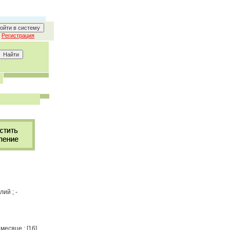
Регистрация
лий ; -
месяце : [16]