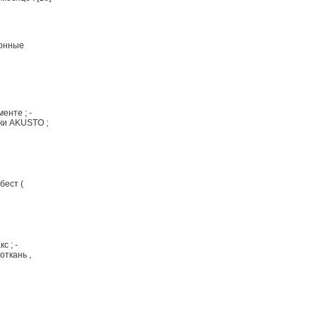
ионные
енте ; -
ки AKUSTO ;
бест (
 ; -
откань ,