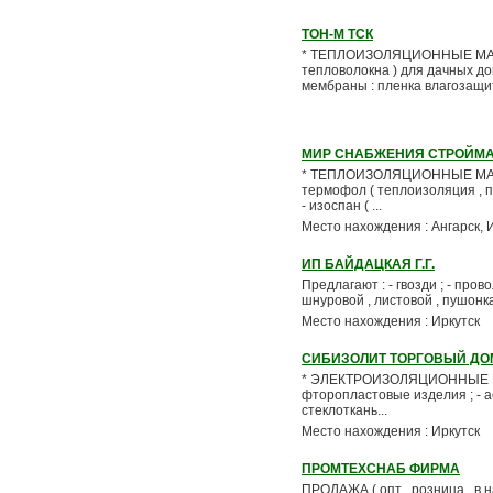
ТОН-М ТСК
* ТЕПЛОИЗОЛЯЦИОННЫЕ МАТЕРИ
тепловолокна ) для дачных до
мембраны : пленка влагозащитн
МИР СНАБЖЕНИЯ СТРОЙМ
* ТЕПЛОИЗОЛЯЦИОННЫЕ МАТЕРИАЛ
термофол ( теплоизоляция , 
- изоспан ( ...
Место нахождения : Ангарск, 
ИП БАЙДАЦКАЯ Г.Г.
Предлагают : - гвозди ; - пров
шнуровой , листовой , пушонка )
Место нахождения : Иркутск
СИБИЗОЛИТ ТОРГОВЫЙ ДО
* ЭЛЕКТРОИЗОЛЯЦИОННЫЕ МАТЕР
фторопластовые изделия ; - ас
стеклоткань...
Место нахождения : Иркутск
ПРОМТЕХСНАБ ФИРМА
ПРОДАЖА ( опт , розница , в