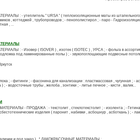
АЛЫ : - утеплитель ” URSA ” ( теплоизоляционные маты из штапельного
миков , коттеджей , трубопроводов ; - пенополистирол ; - паро - Гидроизоляц
ая , ...
АТЕРИАЛЫ
Ы : - Изовер ( ISOVER ) , изотек ( ISOTEC ) , УРСА ; - фольга в ассортим
подложка под ламинированные полы ) ; - звукопоглощающие подвесные потол
Иркутск
олока ; - фитинги ; - фасонина для канализации : пластмассовая , чугунная ; - ас
 ; - водосточные трубы , желоба , зонтики ; - литье печное ; - кисти , валик...
М
ИАЛЫ - ПРОДАЖА : - текстолит , стеклотекстолит ; - изолента ; - Гетинакс
бестотехнические изделия ( паронит , набивки , асбошнур , асботкань ) ; - лак
 наличии и под заказ ) . * ЛАКОКРАСОЧНЫЕ МАТЕРИАЛЫ :