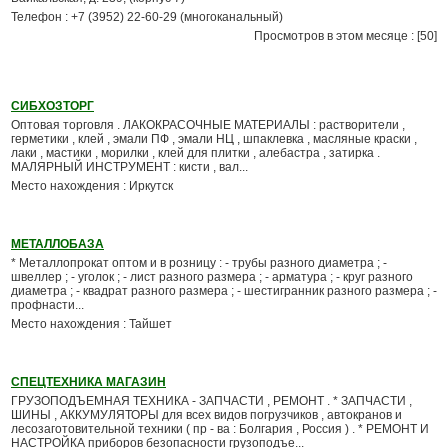
Телефон : +7 (3952) 22-60-29 (многоканальный)
Просмотров в этом месяце : [50]
СИБХОЗТОРГ
Оптовая торговля . ЛАКОКРАСОЧНЫЕ МАТЕРИАЛЫ : растворители ,
герметики , клей , эмали ПФ , эмали НЦ , шпаклевка , масляные краски ,
лаки , мастики , морилки , клей для плитки , алебастра , затирка .
МАЛЯРНЫЙ ИНСТРУМЕНТ : кисти , вал...
Место нахождения : Иркутск
МЕТАЛЛОБАЗА
* Металлопрокат оптом и в розницу : - трубы разного диаметра ; -
швеллер ; - уголок ; - лист разного размера ; - арматура ; - круг разного
диаметра ; - квадрат разного размера ; - шестигранник разного размера ; -
профнасти...
Место нахождения : Тайшет
СПЕЦТЕХНИКА МАГАЗИН
ГРУЗОПОДЪЕМНАЯ ТЕХНИКА - ЗАПЧАСТИ , РЕМОНТ . * ЗАПЧАСТИ ,
ШИНЫ , АККУМУЛЯТОРЫ для всех видов погрузчиков , автокранов и
лесозаготовительной техники ( пр - ва : Болгария , Россия ) . * РЕМОНТ И
НАСТРОЙКА приборов безопасности грузоподъе...