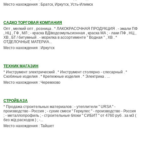
Место нахождения : Братск, Иркутск, Усть-Илимск
САДКО ТОРГОВАЯ КОМПАНИЯ
Опт , мелкий опт , розница . * ЛАКОКРАСОЧНАЯ ПРОДУКЦИЯ . - эмали ПФ
, НЦ , ГФ , МЛ ; - краска ВД/водоэмульсионная , краска МА ; - лаки ПФ , НЦ ,
ХВ , БТ / битумный . - морилка в ассортименте ” Водная ” , ХВ . *
ОТДЕЛОЧНЫЕ МАТЕРИА...
Место нахождения : Иркутск
ТЕХНИК МАГАЗИН
* Инструмент электрический . * Инструмент столярно - слесарный . *
Скобяные изделия . * Крепежные изделия . * Электрика . ...
Место нахождения : Черемхово
СТРОЙБАЗА
* Продажа строительных материалов : - утеплители " URSA " -
производство - Россия ; - сухие смеси " Геркулес " - производство - Россия
; - металлопрофиль ; - строительные блоки " СИБИТ " от 4760 руб . за м3 (
без ж/д расходов ) ; -...
Место нахождения : Тайшет