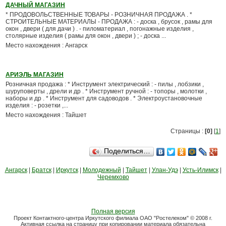
ДАЧНЫЙ МАГАЗИН
* ПРОДОВОЛЬСТВЕННЫЕ ТОВАРЫ - РОЗНИЧНАЯ ПРОДАЖА . *
СТРОИТЕЛЬНЫЕ МАТЕРИАЛЫ - ПРОДАЖА : - доска , брусок , рамы для
окон , двери ( для дачи ) . - пиломатериал , погонажные изделия ,
столярные изделия ( рамы для окон , двери ) ; - доска ...
Место нахождения : Ангарск
АРИЭЛЬ МАГАЗИН
Розничная продажа : * Инструмент электрический : - пилы , лобзики ,
шуруповерты , дрели и др . * Инструмент ручной : - топоры , молотки ,
наборы и др . * Инструмент для садоводов . * Электроустановочные
изделия : - розетки ,...
Место нахождения : Тайшет
Страницы :
[0]
[
1
]
Поделиться…
Ангарск
|
Братск
|
Иркутск
|
Молодежный
|
Тайшет
|
Улан-Удэ
|
Усть-Илимск
|
Черемхово
Полная версия
Проект Контактного-центра Иркутского филиала ОАО "Ростелеком" © 2008 г.
Активная ссылка на страницу при копировании материала обязательна