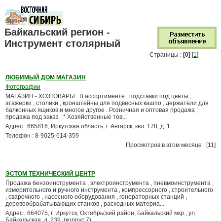
Байкальский регион -
Инструмент столярный
Страницы :
[0]
[
1
]
ЛЮБИМЫЙ ДОМ МАГАЗИН
Фотографии
МАГАЗИН - ХОЗТОВАРЫ . В ассортименте : подставки под цветы ,
этажерки , столики , кронштейны для подвесных кашпо , держатели для
балконных ящиков и многое другое . Розничная и оптовая продажа ,
продажа под заказ . * Хозяйственные тов...
Адрес : 665816, Иркутская область, г. Ангарск, квл. 178, д. 1
Телефон : 8-9025-614-359
Просмотров в этом месяце : [11]
ЭСТОМ ТЕХНИЧЕСКИЙ ЦЕНТР
Продажа бензоинструмента , электроинструмента , пневмоинструмента ,
измерительного и ручного инструмента , компрессорного , строительного
, сварочного , насосного оборудования , генераторных станций ,
деревообрабатывающих станков , расходных материа...
Адрес : 664075, г. Иркутск, Октябрьский район, Байкальский мкр., ул.
Байкальская, д. 239, (корпус 7)