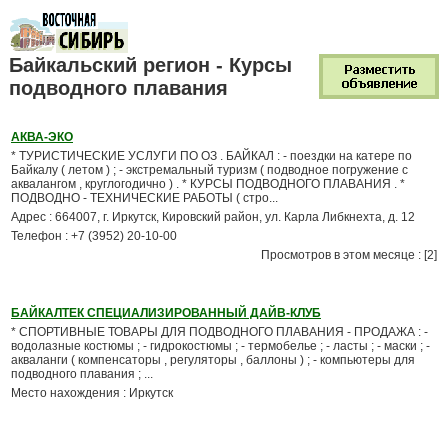
Байкальский регион - Курсы
подводного плавания
АКВА-ЭКО
* ТУРИСТИЧЕСКИЕ УСЛУГИ ПО ОЗ . БАЙКАЛ : - поездки на катере по
Байкалу ( летом ) ; - экстремальный туризм ( подводное погружение с
аквалангом , круглогодично ) . * КУРСЫ ПОДВОДНОГО ПЛАВАНИЯ . *
ПОДВОДНО - ТЕХНИЧЕСКИЕ РАБОТЫ ( стро...
Адрес : 664007, г. Иркутск, Кировский район, ул. Карла Либкнехта, д. 12
Телефон : +7 (3952) 20-10-00
Просмотров в этом месяце : [2]
БАЙКАЛТЕК СПЕЦИАЛИЗИРОВАННЫЙ ДАЙВ-КЛУБ
* СПОРТИВНЫЕ ТОВАРЫ ДЛЯ ПОДВОДНОГО ПЛАВАНИЯ - ПРОДАЖА : -
водолазные костюмы ; - гидрокостюмы ; - термобелье ; - ласты ; - маски ; -
акваланги ( компенсаторы , регуляторы , баллоны ) ; - компьютеры для
подводного плавания ; ...
Место нахождения : Иркутск