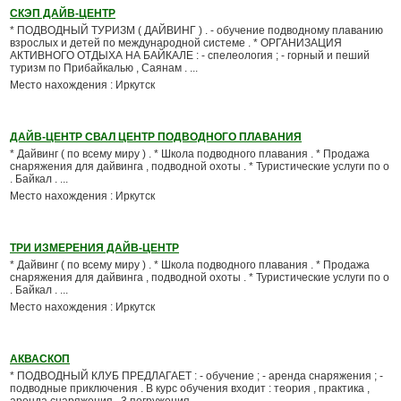
СКЭП ДАЙВ-ЦЕНТР
* ПОДВОДНЫЙ ТУРИЗМ ( ДАЙВИНГ ) . - обучение подводному плаванию
взрослых и детей по международной системе . * ОРГАНИЗАЦИЯ
АКТИВНОГО ОТДЫХА НА БАЙКАЛЕ : - спелеология ; - горный и пеший
туризм по Прибайкалью , Саянам . ...
Место нахождения : Иркутск
ДАЙВ-ЦЕНТР СВАЛ ЦЕНТР ПОДВОДНОГО ПЛАВАНИЯ
* Дайвинг ( по всему миру ) . * Школа подводного плавания . * Продажа
снаряжения для дайвинга , подводной охоты . * Туристические услуги по о
. Байкал . ...
Место нахождения : Иркутск
ТРИ ИЗМЕРЕНИЯ ДАЙВ-ЦЕНТР
* Дайвинг ( по всему миру ) . * Школа подводного плавания . * Продажа
снаряжения для дайвинга , подводной охоты . * Туристические услуги по о
. Байкал . ...
Место нахождения : Иркутск
АКВАСКОП
* ПОДВОДНЫЙ КЛУБ ПРЕДЛАГАЕТ : - обучение ; - аренда снаряжения ; -
подводные приключения . В курс обучения входит : теория , практика ,