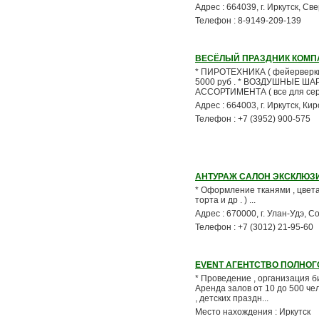
Адрес : 664039, г. Иркутск, С
Телефон : 8-9149-209-139
ВЕСЁЛЫЙ ПРАЗДНИК КОМП
* ПИРОТЕХНИКА ( фейерверки ,
5000 руб . * ВОЗДУШНЫЕ ШАР
АССОРТИМЕНТА ( все для сер.
Адрес : 664003, г. Иркутск, Кир
Телефон : +7 (3952) 900-575
АНТУРАЖ САЛОН ЭКСКЛЮЗ
* Оформление тканями , цвета
торта и др . ) ...
Адрес : 670000, г. Улан-Удэ, Со
Телефон : +7 (3012) 21-95-60
EVENT АГЕНТСТВО ПОЛНОГ
* Проведение , организация би
Аренда залов от 10 до 500 че
, детских праздн...
Место нахождения : Иркутск