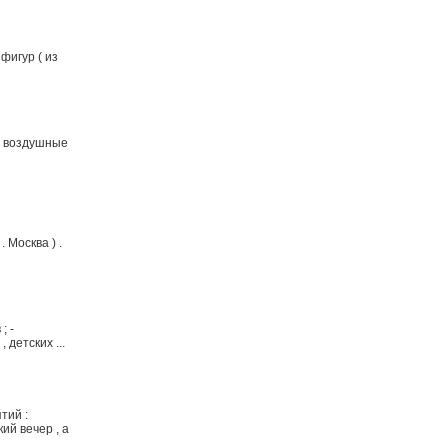
фигур ( из
- воздушные
 Москва ) .
; -
 детских ...
тий :
ий вечер , а