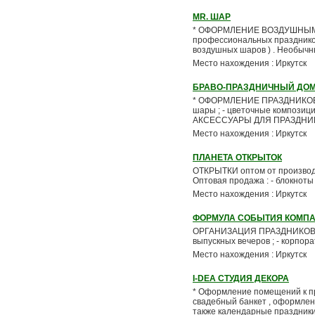
MR. ШАР
* ОФОРМЛЕНИЕ ВОЗДУШНЫМИ ША
профессиональных праздников
воздушных шаров ) . Необычны
Место нахождения : Иркутск
БРАВО-ПРАЗДНИЧНЫЙ ДО
* ОФОРМЛЕНИЕ ПРАЗДНИКОВ люб
шары ; - цветочные композици
АКСЕССУАРЫ ДЛЯ ПРАЗДНИК.
Место нахождения : Иркутск
ПЛАНЕТА ОТКРЫТОК
ОТКРЫТКИ оптом от производите
Оптовая продажа : - блокноты ;
Место нахождения : Иркутск
ФОРМУЛА СОБЫТИЯ КОМП
ОРГАНИЗАЦИЯ ПРАЗДНИКОВ ( пра
выпускных вечеров ; - корпора
Место нахождения : Иркутск
I-DEA СТУДИЯ ДЕКОРА
* Оформление помещений к пр
свадебный банкет , оформлени
также календарные праздники ;