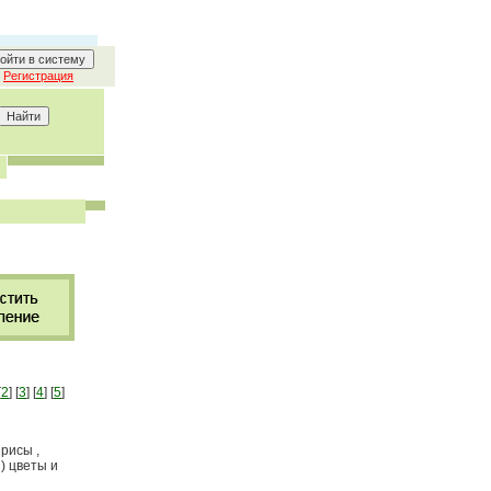
Регистрация
[
2
] [
3
] [
4
] [
5
]
ирисы ,
) цветы и