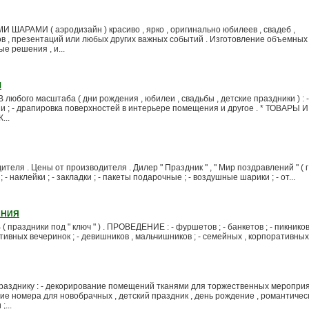
РАМИ ( аэродизайн ) красиво , ярко , оригинально юбилеев , свадеб ,
 , презентаций или любых других важных событий . Изготовление объемных 
е решения , и...
М
ого масштаба ( дни рождения , юбилеи , свадьбы , детские праздники ) : 
и ; - драпировка поверхностей в интерьере помещения и другое . * ТОВАРЫ И
..
ля . Цены от производителя . Дилер " Праздник " , " Мир поздравлений " ( г .
 - наклейки ; - закладки ; - пакеты подарочные ; - воздушные шарики ; - от...
АНИЯ
здники под " ключ " ) . ПРОВЕДЕНИЕ : - фуршетов ; - банкетов ; - пикников 
тивных вечеринок ; - девишников , мальчишников ; - семейных , корпоративных ,
азднику : - декорирование помещений тканями для торжественных мероприя
е номера для новобрачных , детский праздник , день рождение , романтическ
...