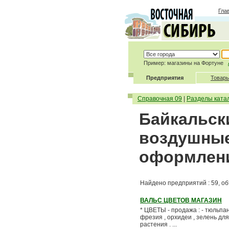
Гла
Пример: магазины на Фортуне
Предприятия
Товары
Справочная 09
|
Разделы ката
Байкальск
воздушные
оформлен
Найдено предприятий : 59, об
ВАЛЬС ЦВЕТОВ МАГАЗИН
* ЦВЕТЫ - продажа : - тюльпаны
фрезия , орхидеи , зелень дл
растения . ...