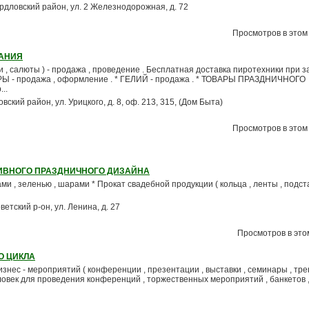
вердловский район, ул. 2 Железнодорожная, д. 72
Просмотров в этом 
АНИЯ
 салюты ) - продажа , проведение . Бесплатная доставка пиротехники при з
Ы - продажа , оформление . * ГЕЛИЙ - продажа . * ТОВАРЫ ПРАЗДНИЧНОГО
..
овский район, ул. Урицкого, д. 8, оф. 213, 315, (Дом Быта)
Просмотров в этом 
ИВНОГО ПРАЗДНИЧНОГО ДИЗАЙНА
ми , зеленью , шарами * Прокат свадебной продукции ( кольца , ленты , подст
ветский р-он, ул. Ленина, д. 27
Просмотров в этом
О ЦИКЛА
знес - мероприятий ( конференции , презентации , выставки , семинары , трени
ловек для проведения конференций , торжественных мероприятий , банкетов 