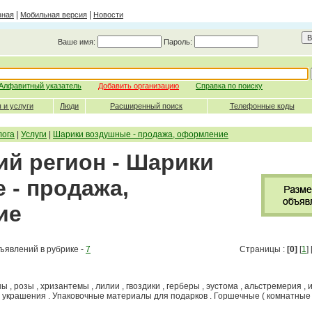
|
|
вная
Мобильная версия
Новости
Ваше имя:
Пароль:
Алфавитный указатель
Добавить организацию
Справка по поиску
 и услуги
Люди
Расширенный поиск
Телефонные коды
лога
|
Услуги
|
Шарики воздушные - продажа, оформление
ий регион - Шарики
 - продажа,
ие
ъявлений в рубрике -
7
Страницы :
[0]
[
1
] 
 , розы , хризантемы , лилии , гвоздики , герберы , эустома , альстремерия , 
я украшения . Упаковочные материалы для подарков . Горшечные ( комнатные 