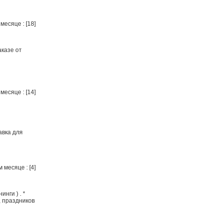
месяце : [18]
аказе от
месяце : [14]
авка для
 месяце : [4]
нги ) . *
, праздников