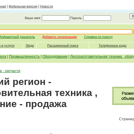
|
|
вная
Мобильная версия
Новости
Ваше имя:
Пароль:
Алфавитный указатель
Добавить организацию
Справка по поиску
 и услуги
Люди
Расширенный поиск
Телефонные коды
лога
|
Промышленность
|
Оборудование
|
Лесозаготовительная техника , обор
 - запчасти
й регион -
вительная техника ,
ние - продажа
Страниц