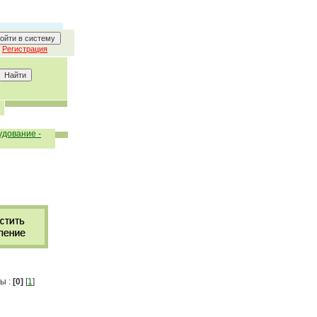
Регистрация
удование -
ы :
[0]
[
1
]