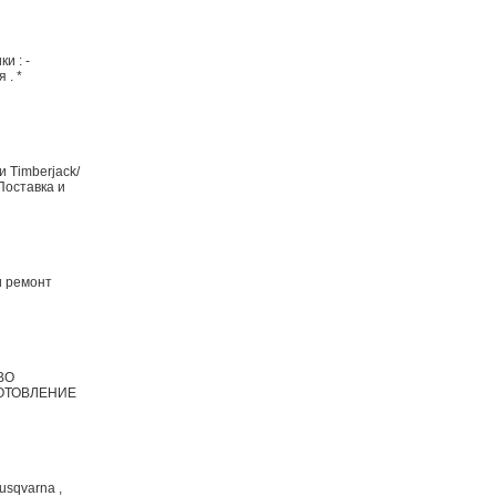
и : -
 . *
 Timberjack/
Поставка и
и ремонт
ВО
ЗГОТОВЛЕНИЕ
sqvarna ,