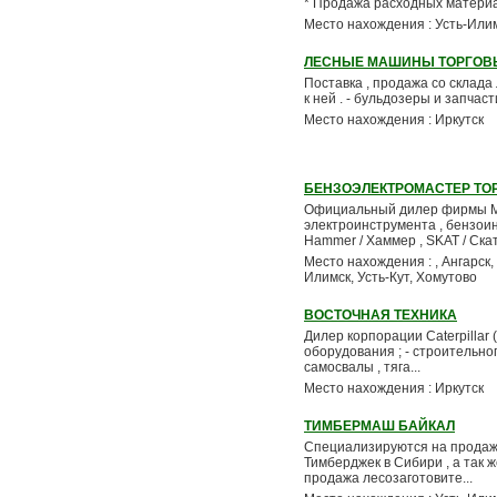
* Продажа расходных материал
Место нахождения : Усть-Или
ЛЕСНЫЕ МАШИНЫ ТОРГОВ
Поставка , продажа со склада
к ней . - бульдозеры и запчаст
Место нахождения : Иркутск
БЕНЗОЭЛЕКТРОМАСТЕР ТО
Официальный дилер фирмы 
электроинструмента , бензоинс
Hammer / Хаммер , SKAT / Скат .
Место нахождения : , Ангарск,
Илимск, Усть-Кут, Хомутово
ВОСТОЧНАЯ ТЕХНИКА
Дилер корпорации Caterpillar 
оборудования ; - строительног
самосвалы , тяга...
Место нахождения : Иркутск
ТИМБЕРМАШ БАЙКАЛ
Специализируются на продаже
Тимберджек в Сибири , а так 
продажа лесозаготовите...