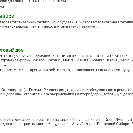
ов для лесозаготовительной техники . ...
мск
ЫЙ ДОМ
 лесозаготовительной техники , оборудования : - лесозаготовительная техник
и к ним . - ремкомплекты к лесозаготовительной технике . ...
РГОВЫЙ ДОМ
METABO ( МЕТАБО ) Германия . * ПРОИЗВОДЯТ КОМПЛЕКСНЫЙ РЕМОНТ :
трумента фирмы Metabo / Метабо , Makita / Макита , Sparki / Спарки , Rebir / 
 ...
 Братск, Железногорск-Илимский, Иркутск, Нижнеудинск, Новая Игирма, Тулун,
( Катерпиллар ) в России . Реализация , техническое обслуживание и ремонт : 
о и дорожно - строительного оборудования ( автогрейдеры , катки , бульдозер
 и обслуживании лесозаготовительного оборудования John Deere/Джон Дир и
же дорожно - строительного оборудования Volvo/Вольво в Восточной Сибири . 