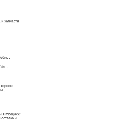
а и запчасти
Ребир ,
 Усть-
- горного
ы ,
 Timberjack/
Поставка и