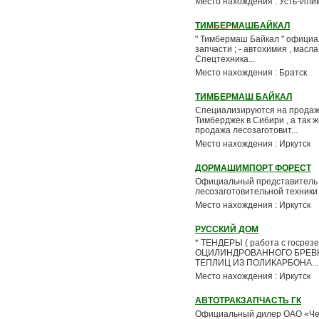
Место нахождения : Усть-Или
ТИМБЕРМАШБАЙКАЛ
" Тимбермаш Байкал " официа
запчасти ; - автохимия , масл
Спецтехника...
Место нахождения : Братск
ТИМБЕРМАШ БАЙКАЛ
Специализируются на продаже
Тимберджек в Сибири , а так 
продажа лесозаготовит...
Место нахождения : Иркутск
ДОРМАШИМПОРТ ФОРЕСТ
Официальный представитель ф
лесозаготовительной техники 
Место нахождения : Иркутск
РУССКИЙ ДОМ
* ТЕНДЕРЫ ( работа с госре
ОЦИЛИНДРОВАННОГО БРЕВНА . 
ТЕПЛИЦ ИЗ ПОЛИКАРБОНА...
Место нахождения : Иркутск
АВТОТРАКЗАПЧАСТЬ ГК
Официальный дилер ОАО «Четр