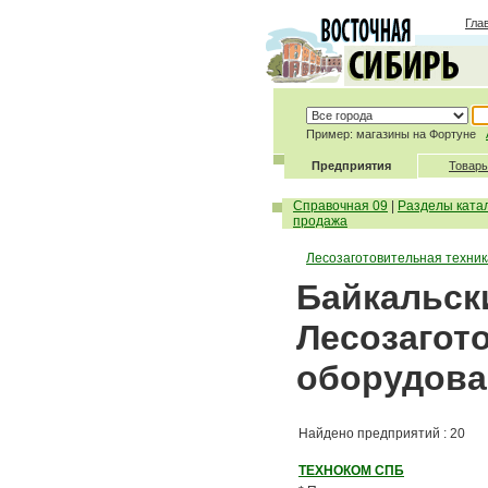
Гла
Пример: магазины на Фортуне
Предприятия
Товары
Справочная 09
|
Разделы ката
продажа
Лесозаготовительная техника
Байкальски
Лесозагото
оборудова
Найдено предприятий : 20
ТЕХНОКОМ СПБ