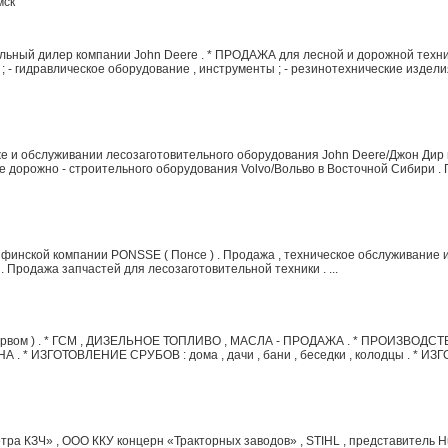
мск
льный дилер компании John Deere . * ПРОДАЖА для лесной и дорожной техник
а ; - гидравлическое оборудование , инструменты ; - резинотехнические изделия
 и обслуживании лесозаготовительного оборудования John Deere/Джон Дир и
же дорожно - строительного оборудования Volvo/Вольво в Восточной Сибири . 
инской компании PONSSE ( Понсе ) . Продажа , техническое обслуживание 
. Продажа запчастей для лесозаготовительной техники . ...
зервом ) . * ГСМ , ДИЗЕЛЬНОЕ ТОПЛИВО , МАСЛА - ПРОДАЖА . * ПРОИЗВОДСТ
* ИЗГОТОВЛЕНИЕ СРУБОВ : дома , дачи , бани , беседки , колодцы . * И
а КЗЧ» , ООО ККУ концерн «Тракторных заводов» , STIHL , представитель Hu