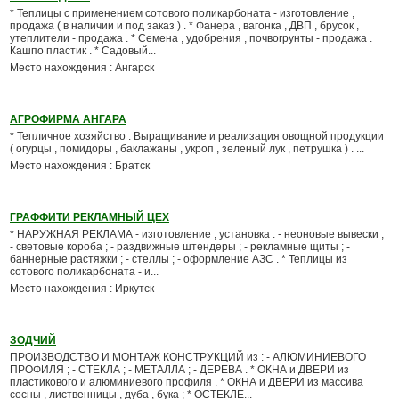
* Теплицы с применением сотового поликарбоната - изготовление ,
продажа ( в наличии и под заказ ) . * Фанера , вагонка , ДВП , брусок ,
утеплители - продажа . * Семена , удобрения , почвогрунты - продажа .
Кашпо пластик . * Садовый...
Место нахождения : Ангарск
АГРОФИРМА АНГАРА
* Тепличное хозяйство . Выращивание и реализация овощной продукции
( огурцы , помидоры , баклажаны , укроп , зеленый лук , петрушка ) . ...
Место нахождения : Братск
ГРАФФИТИ РЕКЛАМНЫЙ ЦЕХ
* НАРУЖНАЯ РЕКЛАМА - изготовление , установка : - неоновые вывески ;
- световые короба ; - раздвижные штендеры ; - рекламные щиты ; -
баннерные растяжки ; - стеллы ; - оформление АЗС . * Теплицы из
сотового поликарбоната - и...
Место нахождения : Иркутск
ЗОДЧИЙ
ПРОИЗВОДСТВО И МОНТАЖ КОНСТРУКЦИЙ из : - АЛЮМИНИЕВОГО
ПРОФИЛЯ ; - СТЕКЛА ; - МЕТАЛЛА ; - ДЕРЕВА . * ОКНА и ДВЕРИ из
пластикового и алюминиевого профиля . * ОКНА и ДВЕРИ из массива
сосны , лиственницы , дуба , бука ; * ОСТЕКЛЕ...