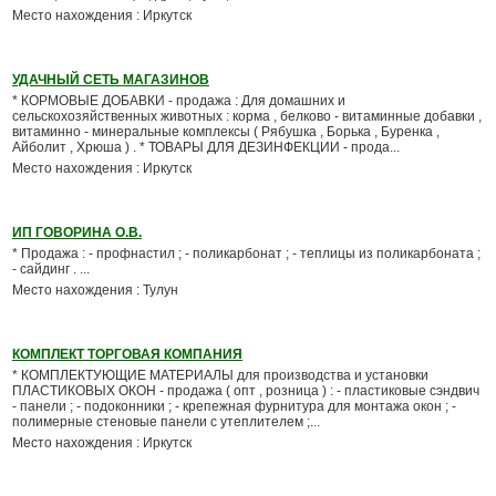
Место нахождения : Иркутск
УДАЧНЫЙ СЕТЬ МАГАЗИНОВ
* КОРМОВЫЕ ДОБАВКИ - продажа : Для домашних и
сельскохозяйственных животных : корма , белково - витаминные добавки ,
витаминно - минеральные комплексы ( Рябушка , Борька , Буренка ,
Айболит , Хрюша ) . * ТОВАРЫ ДЛЯ ДЕЗИНФЕКЦИИ - прода...
Место нахождения : Иркутск
ИП ГОВОРИНА О.В.
* Продажа : - профнастил ; - поликарбонат ; - теплицы из поликарбоната ;
- сайдинг . ...
Место нахождения : Тулун
КОМПЛЕКТ ТОРГОВАЯ КОМПАНИЯ
* КОМПЛЕКТУЮЩИЕ МАТЕРИАЛЫ для производства и установки
ПЛАСТИКОВЫХ ОКОН - продажа ( опт , розница ) : - пластиковые сэндвич
- панели ; - подоконники ; - крепежная фурнитура для монтажа окон ; -
полимерные стеновые панели с утеплителем ;...
Место нахождения : Иркутск