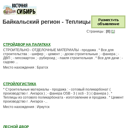
Байкальский регион - Теплицы
Страницы :
[0]
[
1
]
СТРОЙДВОР НА ПАЛАТКАХ
СТРОИТЕЛЬНО - ОТДЕЛОЧНЫЕ МАТЕРИАЛЫ - продажа . * Все для
строительства : - шифер ; - цемент ; - доски строительные ; - фанера ; -
ДВП ; - гипсокартон ; - рубероид ; - пакля строительная . * Все для дачи : -
садово ...
Место нахождения : Братск
СТРОЙЛОГИСТИКА
* Строительные материалы - продажа : - сотовый поликарбонат (
производство г . Ангарск ) ; - фанера OSB - 3 ( осб - 3 ) ( фанера ) . *
Теплицы из сотового поликарбоната - изготовление и продажа . * Цемент
производство г . Ангарск -...
Место нахождения : Иркутск
ЛЕСНОЙ ДВОР