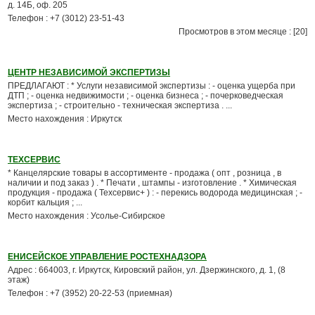
д. 14Б, оф. 205
Телефон : +7 (3012) 23-51-43
Просмотров в этом месяце : [20]
ЦЕНТР НЕЗАВИСИМОЙ ЭКСПЕРТИЗЫ
ПРЕДЛАГАЮТ : * Услуги независимой экспертизы : - оценка ущерба при
ДТП ; - оценка недвижимости ; - оценка бизнеса ; - почерковедческая
экспертиза ; - строительно - техническая экспертиза . ...
Место нахождения : Иркутск
ТЕХСЕРВИС
* Канцелярские товары в ассортименте - продажа ( опт , розница , в
наличии и под заказ ) . * Печати , штампы - изготовление . * Химическая
продукция - продажа ( Техсервис+ ) : - перекись водорода медицинская ; -
корбит кальция ; ...
Место нахождения : Усолье-Сибирское
ЕНИСЕЙСКОЕ УПРАВЛЕНИЕ РОСТЕХНАДЗОРА
Адрес : 664003, г. Иркутск, Кировский район, ул. Дзержинского, д. 1, (8
этаж)
Телефон : +7 (3952) 20-22-53 (приемная)