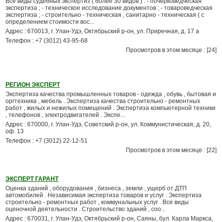
Все виды судебных экспертиз ( более 30 видов ) : - почерковедческая
экспертиза ; - техническое исследование документов ; - товароведческая
экспертиза ; - строительно - техническая , санитарно - техническая ( с
определением стоимости вос...
Адрес : 670013, г. Улан-Удэ, Октябрьский р-он, ул. Приречная, д. 17 а
Телефон : +7 (3012) 43-95-68
Просмотров в этом месяце : [24]
РЕГИОН ЭКСПЕРТ
Экспертиза качества промышленных товаров - одежда , обувь , бытовая и
оргтехника , мебель . Экспертиза качества строительно - ремонтных
работ , жилых и нежилых помещений . Экспертиза компьютерной техники
, телефонов , электродвигателей . Экспе...
Адрес : 670000, г. Улан-Удэ, Советский р-он, ул. Коммунистическая, д. 20,
оф. 13
Телефон : +7 (3012) 22-12-51
Просмотров в этом месяце : [22]
ЭКСПЕРТ ГАРАНТ
Оценка зданий , оборудования , бизнеса , земли , ущерб от ДТП
автомобилей . Независимая экспертиза товаров и услуг . Экспертиза
строительно - ремонтных работ , коммунальных услуг . Все виды
оценочной деятельности . Строительство зданий , соо...
Адрес : 670031, г. Улан-Удэ, Октябрьский р-он, Саяны, бул. Карла Маркса,