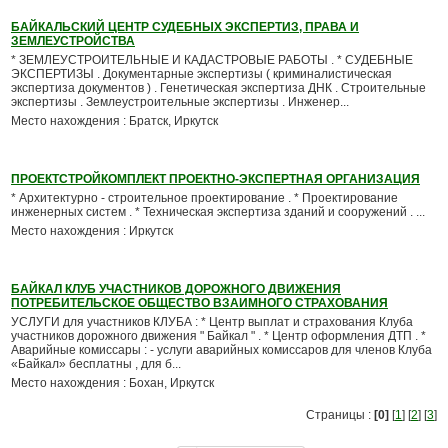
БАЙКАЛЬСКИЙ ЦЕНТР СУДЕБНЫХ ЭКСПЕРТИЗ, ПРАВА И
ЗЕМЛЕУСТРОЙСТВА
* ЗЕМЛЕУСТРОИТЕЛЬНЫЕ И КАДАСТРОВЫЕ РАБОТЫ . * СУДЕБНЫЕ
ЭКСПЕРТИЗЫ . Документарные экспертизы ( криминалистическая
экспертиза документов ) . Генетическая экспертиза ДНК . Строительные
экспертизы . Землеустроительные экспертизы . Инженер...
Место нахождения : Братск, Иркутск
ПРОЕКТСТРОЙКОМПЛЕКТ ПРОЕКТНО-ЭКСПЕРТНАЯ ОРГАНИЗАЦИЯ
* Архитектурно - строительное проектирование . * Проектирование
инженерных систем . * Техническая экспертиза зданий и сооружений . ...
Место нахождения : Иркутск
БАЙКАЛ КЛУБ УЧАСТНИКОВ ДОРОЖНОГО ДВИЖЕНИЯ
ПОТРЕБИТЕЛЬСКОЕ ОБЩЕСТВО ВЗАИМНОГО СТРАХОВАНИЯ
УСЛУГИ для участников КЛУБА : * Центр выплат и страхования Клуба
участников дорожного движения " Байкал " . * Центр оформления ДТП . *
Аварийные комиссары : - услуги аварийных комиссаров для членов Клуба
«Байкал» бесплатны , для б...
Место нахождения : Бохан, Иркутск
Страницы :
[0]
[
1
] [
2
] [
3
]