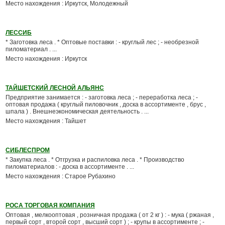
Место нахождения : Иркутск, Молодежный
ЛЕССИБ
* Заготовка леса . * Оптовые поставки : - круглый лес ; - необрезной
пиломатериал . ...
Место нахождения : Иркутск
ТАЙШЕТСКИЙ ЛЕСНОЙ АЛЬЯНС
Предприятие занимается : - заготовка леса ; - переработка леса ; -
оптовая продажа ( круглый пиловочник , доска в ассортименте , брус ,
шпала ) . Внешнеэкономическая деятельность . ...
Место нахождения : Тайшет
СИБЛЕСПРОМ
* Закупка леса . * Отгрузка и распиловка леса . * Производство
пиломатериалов : - доска в ассортименте . ...
Место нахождения : Старое Рубахино
РОСА ТОРГОВАЯ КОМПАНИЯ
Оптовая , мелкооптовая , розничная продажа ( от 2 кг ) : - мука ( ржаная ,
первый сорт , второй сорт , высший сорт ) ; - крупы в ассортименте ; -