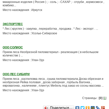
макаронные изделия ( Россия ) ; - соль ; - САХАР ; - отруби , кормосмеси ,
комбико...
Место нахождения : Иркутск
ЭКСПОРТЛЕС
* Лес ( кругляк ) - закупка , переработка , продажа . * Лес - экспорт . ...
Место нахождения : Усолье-Сибирское
ООО СОЛИОС
Прием леса Необрезной пиломатериал - реализация ( в небольшом
количестве ) ...
Место нахождения : Улан-Удэ
ООО ЛЕС СИБИРИ
Прием леса , распиловка леса , сушка пиломатериала Доска обрезная и
необрезная Рейка половая , доска заборная , горбыль Вагонка ,
евровагонка , наличники , плинтус Мебель под заказ из сосны массива ...
Место нахождения : Улан-Удэ
Страницы :
[0]
[
1
]
Поделиться…