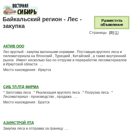
Байкальский регион - Лес -
закупка
Страницы :
[0]
[
1
]
АКТИВ ООО
Лес круглый - закупка вагонными нормами . Поставщик круглого леса и
пиломатериала на Японский , Турецкий , Китайский , а также внутренний
рынок . Имеет несколько баз по отгрузке и переработке лесоматериалов
в Иркутской области . ...
Место нахождения : Иркутск
СИБ ТЛ ЛТД ФИРМА
* Заготовка леса . * Реализация круглого леса . * Погрузка леса . *
Лесоматериал - производство , продажа . ...
Место нахождения : Братск
АЗИЯСТРОЙ ЛТД
Закупка леса и отправка за границу . ...