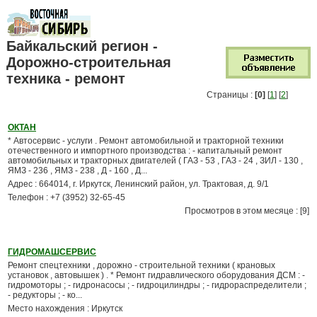
Байкальский регион -
Дорожно-строительная
техника - ремонт
Страницы :
[0]
[
1
] [
2
]
ОКТАН
* Автосервис - услуги . Ремонт автомобильной и тракторной техники
отечественного и импортного производства : - капитальный ремонт
автомобильных и тракторных двигателей ( ГАЗ - 53 , ГАЗ - 24 , ЗИЛ - 130 ,
ЯМЗ - 236 , ЯМЗ - 238 , Д - 160 , Д...
Адрес : 664014, г. Иркутск, Ленинский район, ул. Трактовая, д. 9/1
Телефон : +7 (3952) 32-65-45
Просмотров в этом месяце : [9]
ГИДРОМАШСЕРВИС
Ремонт спецтехники , дорожно - строительной техники ( крановых
установок , автовышек ) . * Ремонт гидравлического оборудования ДСМ : -
гидромоторы ; - гидронасосы ; - гидроцилиндры ; - гидрораспределители ;
- редукторы ; - ко...
Место нахождения : Иркутск