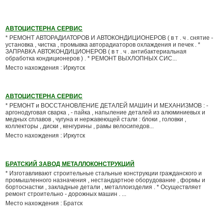
АВТОЦИСТЕРНА СЕРВИС
* РЕМОНТ АВТОРАДИАТОРОВ И АВТОКОНДИЦИОНЕРОВ ( в т . ч . снятие -
установка , чистка , промывка авторадиаторов охлаждения и печек . *
ЗАПРАВКА АВТОКОНДИЦИОНЕРОВ ( в т . ч . антибактериальная
обработка кондиционеров ) . * РЕМОНТ ВЫХЛОПНЫХ СИС...
Место нахождения : Иркутск
АВТОЦИСТЕРНА СЕРВИС
* РЕМОНТ и ВОССТАНОВЛЕНИЕ ДЕТАЛЕЙ МАШИН И МЕХАНИЗМОВ : -
аргонодуговая сварка , - пайка , напыление деталей из алюминиевых и
медных сплавов , чугуна и нержавеющей стали : блоки , головки ,
коллекторы , диски , кенгурины , рамы велосипедов...
Место нахождения : Иркутск
БРАТСКИЙ ЗАВОД МЕТАЛЛОКОНСТРУКЦИЙ
* Изготавливают строительные стальные конструкции гражданского и
промышленного назначения , нестандартное оборудование , формы и
бортоснастки , закладные детали , металлоизделия . * Осуществляет
ремонт строительно - дорожных машин . ...
Место нахождения : Братск