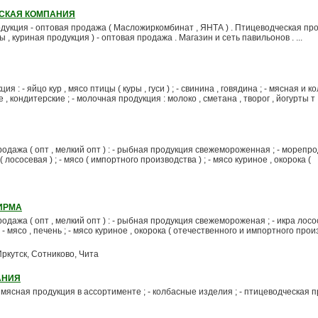
СКАЯ КОМПАНИЯ
дукция - оптовая продажа ( Масложиркомбинат , ЯНТА ) . Птицеводческая пр
 , куриная продукция ) - оптовая продажа . Магазин и сеть павильонов . ...
 : - яйцо кур , мясо птицы ( куры , гуси ) ; - свинина , говядина ; - мясная и 
 кондитерские ; - молочная продукция : молоко , сметана , творог , йогурты т . д
одажа ( опт , мелкий опт ) : - рыбная продукция свежемороженная ; - морепр
 лососевая ) ; - мясо ( импортного производства ) ; - мясо куриное , окорока (
ИРМА
дажа ( опт , мелкий опт ) : - рыбная продукция свежемороженая ; - икра лосос
 мясо , печень ; - мясо куриное , окорока ( отечественного и импортного произ
Иркутск, Сотниково, Чита
АНИЯ
 мясная продукция в ассортименте ; - колбасные изделия ; - птицеводческая пр