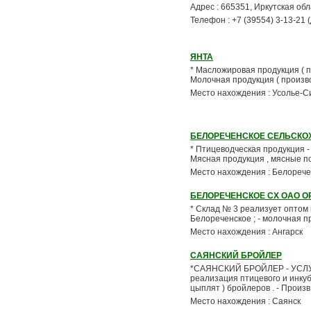
Адрес : 665351, Иркутская обл
Телефон : +7 (39554) 3-13-21 
ЯНТА
* Масложировая продукция ( про
Молочная продукция ( производс
Место нахождения : Усолье-С
БЕЛОРЕЧЕНСКОЕ СЕЛЬСКО
* Птицеводческая продукция - п
Мясная продукция , мясные полу
Место нахождения : Белорече
БЕЛОРЕЧЕНСКОЕ СХ ОАО О
* Склад № 3 реализует оптом и 
Белореченское ; - молочная про
Место нахождения : Ангарск
САЯНСКИЙ БРОЙЛЕР
*САЯНСКИЙ БРОЙЛЕР - УСЛУГИ 
реализация птицевого и инку
цыплят ) бройлеров . - Произв.
Место нахождения : Саянск