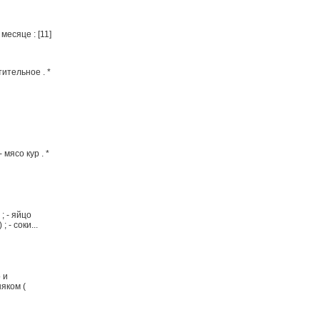
месяце : [11]
тительное . *
 мясо кур . *
; - яйцо
 - соки...
 и
яком (