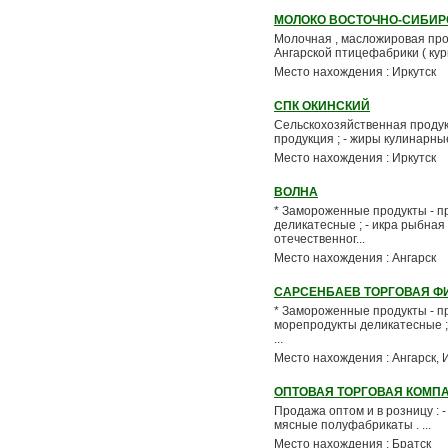
МОЛОКО ВОСТОЧНО-СИБИР
Молочная , масложировая про
Ангарской птицефабрики ( куры
Место нахождения : Иркутск
СПК ОКИНСКИЙ
Сельскохозяйственная продукция
продукция ; - жиры кулинарные ,
Место нахождения : Иркутск
ВОЛНА
* Замороженные продукты - пр
деликатесные ; - икра рыбная (
отечественног...
Место нахождения : Ангарск
САРСЕНБАЕВ ТОРГОВАЯ Ф
* Замороженные продукты - про
морепродукты деликатесные ; -
...
Место нахождения : Ангарск, 
ОПТОВАЯ ТОРГОВАЯ КОМП
Продажа оптом и в розницу : -
мясные полуфабрикаты . ...
Место нахождения : Братск