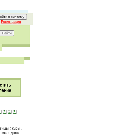
Регистрация
2
] [
3
] [
4
] [
5
]
ицы ( куры ,
ый молодняк