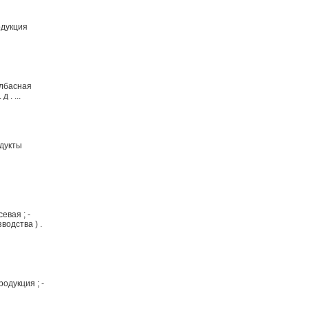
одукция
колбасная
 . ...
одукты
евая ; -
водства ) .
одукция ; -