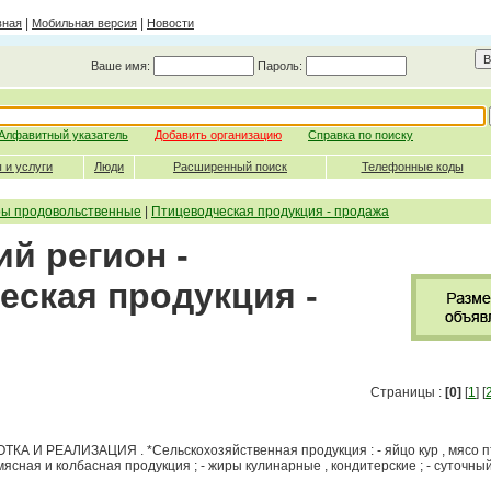
|
|
вная
Мобильная версия
Новости
Ваше имя:
Пароль:
Алфавитный указатель
Добавить организацию
Справка по поиску
 и услуги
Люди
Расширенный поиск
Телефонные коды
ры продовольственные
|
Птицеводческая продукция - продажа
й регион -
еская продукция -
Страницы :
[0]
[
1
] [
 И РЕАЛИЗАЦИЯ . *Сельскохозяйственная продукция : - яйцо кур , мясо пт
; - мясная и колбасная продукция ; - жиры кулинарные , кондитерские ; - суточн