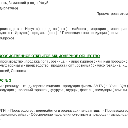
асть, Зиминский р-он, с. Ухтуй
(диспетчер)
Просмотров в этом 
изводство г . Иркутск ) - продажа ( опт ) : - майонез ; - маргарин ; - масло рас
тво г . Иркутск ) - продажа ( опт ) . * Птицеводческая продукция ( произ...
ибирское
ХОЗЯЙСТВЕННОЕ ОТКРЫТОЕ АКЦИОНЕРНОЕ ОБЩЕСТВО
роизводство , продажа ( опт , розница ) : - яйцо куриное ; - яичный порошок ; -
фабрикаты - производство , продажа ( опт , розница ) : - мясо говядина ; -...
нский, Сосновка
РС № 3
в розницу : - кондитерские изделия - продукция фирмы АМТА ( г . Улан - Удэ ) 
дукция ; - зеленый горошек , кукуруза , огурцы , фасоль , помидоры ( томаты ) ;
: - Производство , переработка и реализация мяса птицы . - Производство
бационного яйца . - Обеспечение населения суточным и подрощенным молодн
..