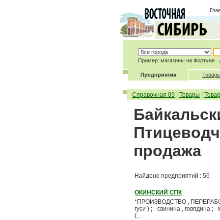
Гла
Пример: магазины на Фортуне
Предприятия
Товары
Справочная 09
|
Товары
|
Това
Байкальски
Птицеводч
продажа
Найдено предприятий : 56
ОКИНСКИЙ СПК
*ПРОИЗВОДСТВО , ПЕРЕРАБОТКА
гуси ) ; - свинина , говядина 
(...