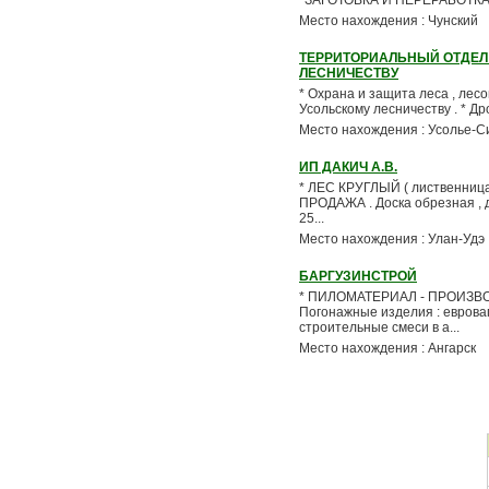
*ЗАГОТОВКА И ПЕРЕРАБОТКА ЛЕСА
Место нахождения : Чунский
ТЕРРИТОРИАЛЬНЫЙ ОТДЕЛ 
ЛЕСНИЧЕСТВУ
* Охрана и защита леса , лес
Усольскому лесничеству . * Дров
Место нахождения : Усолье-С
ИП ДАКИЧ А.В.
* ЛЕС КРУГЛЫЙ ( лиственница 
ПРОДАЖА . Доска обрезная , диа
25...
Место нахождения : Улан-Удэ
БАРГУЗИНСТРОЙ
* ПИЛОМАТЕРИАЛ - ПРОИЗВОДСТ
Погонажные изделия : евроваго
строительные смеси в а...
Место нахождения : Ангарск