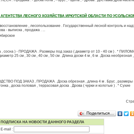
 . Продажа : - доска пола ; - брус ; - щепа ; - дрова . Доставка дров населен
АГЕНТСТВА ЛЕСНОГО ХОЗЯЙСТВА ИРКУТСКОЙ ОБЛАСТИ ПО УСОЛЬСКО
овосстановление , лесопользование . Государственный лесной контроль и над
а - выписка , продажа . ...
ибирское
, сосна ) - ПРОДАЖА . Размеры под заказ ( диаметр от 10 - 40 см ) . * ПИЛО
метр 25 см , 30 см , 40 см , 50 см . Длина доски 4 м , 6 м . Доска необрезная 
ВО ПОД ЗАКАЗ , ПРОДАЖА . Доска обрезная , длина 4 м . Брус , размеры п
нка , доска половая , террасовая доска . Дрова ( чурки и колотые ) . * Сухие
Стр
Поделиться…
ПОДПИСКА НА НОВОСТИ ДАННОГО РАЗДЕЛА
E-mail :