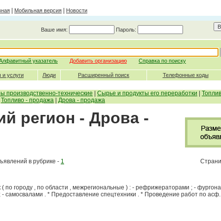
|
|
вная
Мобильная версия
Новости
Ваше имя:
Пароль:
Алфавитный указатель
Добавить организацию
Справка по поиску
 и услуги
Люди
Расширенный поиск
Телефонные коды
ры производственно-технические
|
Сырье и продукты его переработки
|
Топлив
|
Топливо - продажа
|
Дрова - продажа
й регион - Дрова -
ъявлений в рубрике -
1
Страни
( по городу , по области , межрегиональные ) : - рефрижераторами ; - фургонам
и ; - самосвалами . * Предоставление спецтехники . * Проведение работ по асф..