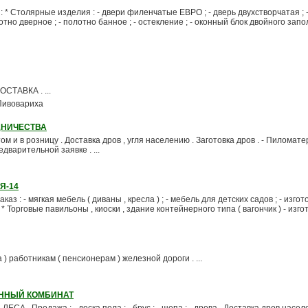
Столярные изделия : - двери филенчатые ЕВРО ; - дверь двухстворчатая ; -
лотно дверное ; - полотно банное ; - остекление ; - оконный блок двойного запол
ОСТАВКА . ...
 Пивовариха
ДНИЧЕСТВА
том и в розницу . Доставка дров , угля населению . Заготовка дров . - Пиломате
дварительной заявке . ...
Я-14
каз : - мягкая мебель ( диваны , кресла ) ; - мебель для детских садов ; - изго
* Торговые павильоны , киоски , здание контейнерного типа ( вагончик ) - изго
 ) работникам ( пенсионерам ) железной дороги . ...
ННЫЙ КОМБИНАТ