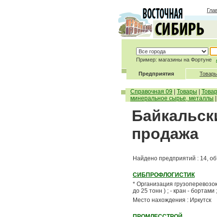
Гла
Пример: магазины на Фортуне
Предприятия
Товары
Справочная 09
|
Товары
|
Това
минеральное сырье, металлы
Байкальски
продажа
Найдено предприятий : 14, об
СИБПРОФЛОГИСТИК
* Организация грузоперевозок 
до 25 тонн ) ; - кран - бортам
Место нахождения : Иркутск
ПРОМЛЕССТРОЙ