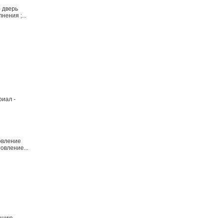
 дверь
нения ;...
риал -
товление
товление...