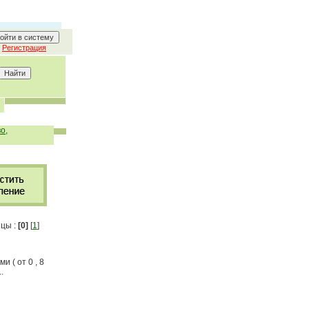
Регистрация
о,
цы :
[0]
[
1
]
и ( от 0 , 8
.