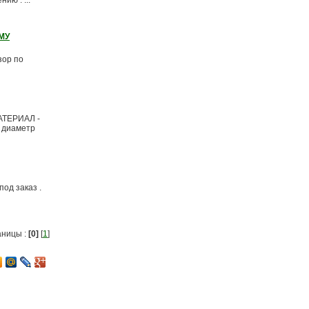
ию . ...
МУ
зор по
МАТЕРИАЛ -
, диаметр
од заказ .
аницы :
[0]
[
1
]